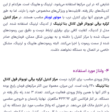
شایعی که در این مرکزها استفاده می‌شود، لرنینگ و هاپینگ است. هرکدام از این
کدینگ‌های بکار رفته، قابلیت‌ها و ویژگی‌های مخصوص خود را دارند، اما به طور
کلی هردوی آنها برای کنترل درب با
موتور توبلار
مناسب هستند. در
مرکز کنترل
کرکره برقی توبولار فول کانال بتا لرنینگ
از کدینگ لرنینگ استفاده شده. این
مدل از کدینگ، کفایت کافی برای برقراری ارتباط درست و دقیق بین ریموت‌های
سینک شده با مرکز کنترل را داشته و به بهترین شکل ممکن، فرمان‌های صادر
شده از سمت ریموت را اجرا می‌کنند. البته ریموت‌های هاپینگ و لرنینگ، مشکل
خاصی در اتصال به دستگاه نخواهند داشت.
4- ولتاژ مورد استفاده
ولتاژ ورودی مناسب برای کارکرد درست
مرکز کنترل کرکره برقی توبولار فول کانال
بتا لرنینگ
220 ولت است. این میزان، معمولا بین اکثر مرکزهای فرمان رایج بوده
و اکثر آنها با همین ولتاژ ورودی فعالیت می‌کنند. تعداد 3 عدد رله بکار رفته در
دستگاه، در کنار فرکانس کاری 433.92 مگاهرتز، نهایتا راندمان و خروجی مناسبی
را در اختیار مالک قرار می‌دهد. در صورتی که ولتاژ مناسب مورد نیاز دستگاه به آن
وارد شود، این مرکز فرمان به بهترین شکل ممکن، کنترل درب کرکره‌ای توبولار