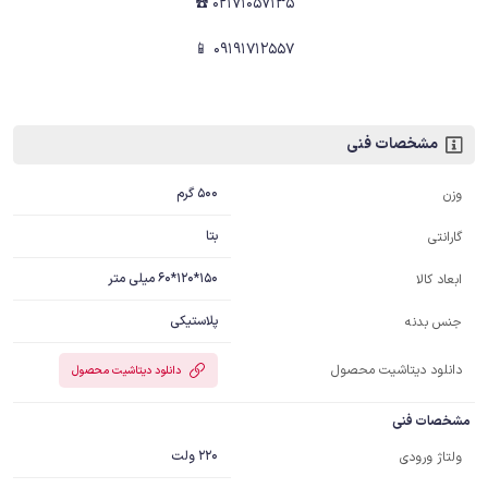
02171057135 ☎️
09191712557 📱
مشخصات فنی
500 گرم
وزن
بتا
گارانتی
150*120*60 میلی متر
ابعاد کالا
پلاستیکی
جنس بدنه
دانلود دیتاشیت محصول
دانلود دیتاشیت محصول
مشخصات فنی
220 ولت
ولتاژ ورودی