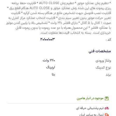
* تنظیم زمان عملکرد موتور * تنظیم زمان AUTO CLOSE * قابلیت حفظ برنامه
ریزی ریموت های لرن شده ،زمان عملکرد موتور و AUTO CLOSE هنگام قطع برق *
قابلیت نصب فتوسل جهت تشخیص مانع در هنگام بسته شدن کرکره * قابلیت
تغییر حرکت موتور بدون تغییر سیم بندی * قابلیت انتخاب عملکرد مرکز کنترل به
صورت 1 کانال یا 5 کانال * دارای فلاشر 220 ولت * تشخیص بالا یا پایین آمدن موتور
با عملکرد فلاشر * این محصول همراه با دو عدد ریموت یا بدون ریموت قابل
خریداری است. بسته به انتخاب، قیمت‌ها متفاوت است.
201001003
کد :
مشخصات فنی
220 ولت
ولتاژ ورودی
لرنینگ
نوع کدینگ
بتا
برند
موجود در انبار هامین
تیم پشتیبانی حرفه ای
ارسال به سراسر ایران