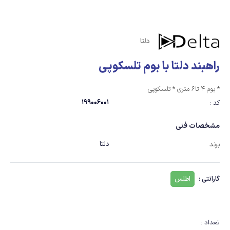
دلتا
راهبند دلتا با بوم تلسکوپی
* بوم 4 تا6 متری * تلسکوپی
199006001
کد :
مشخصات فنی
دلتا
برند
گارانتی :
اطلس
تعداد :