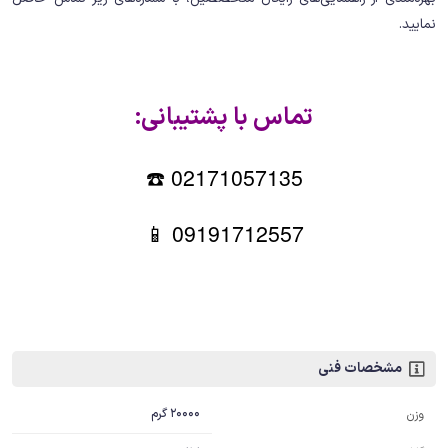
نمایید.
تماس با پشتیبانی:
02171057135 ☎️
09191712557 📱
مشخصات فنی
20000 گرم
وزن