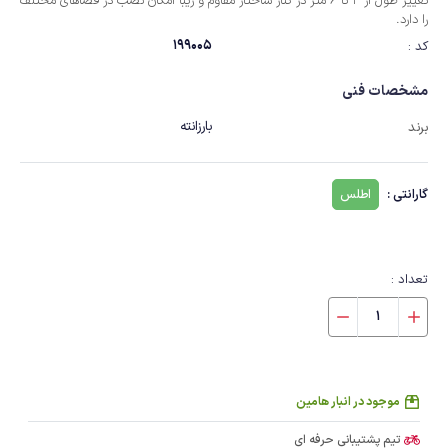
تغییر طول از 3 تا 6 متر ‏در کنار ساختار مقاوم و زیبا امکان نصب در فضاهای مختلف
را دارد. ‏
199005
کد :
مشخصات فنی
بارزانته
برند
گارانتی :
اطلس
تعداد :
موجود در انبار هامین
تیم پشتیبانی حرفه ای