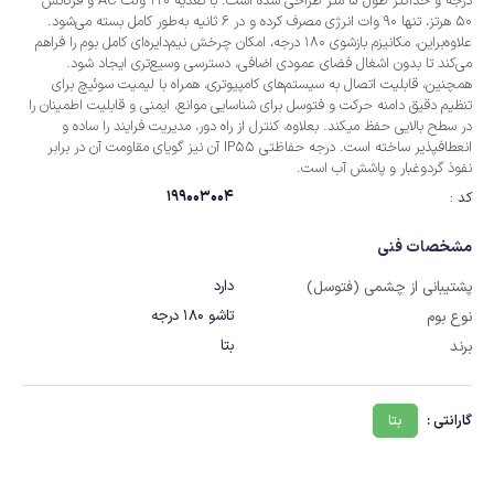
درجه و حداکثر طول 5 متر طراحی شده است. با تغذیه 220 ولت AC و فرکانس
50 هرتز، تنها 90 وات انرژی مصرف کرده و در 6 ثانیه به‌طور کامل بسته می‌شود.
علاوه‌براین، مکانیزم بازشوی 180 درجه، امکان چرخش نیم‌دایره‌ای کامل بوم را فراهم
می‌کند تا بدون اشغال فضای عمودی اضافی، دسترسی وسیع‌تری ایجاد شود.
همچنین، قابلیت اتصال به سیستم‌های کامپیوتری، همراه با لیمیت سوئیچ برای
تنظیم دقیق دامنه حرکت و فتوسل برای شناسایی موانع، ایمنی و قابلیت اطمینان را
در سطح بالایی حفظ میکند. بعلاوه، کنترل از راه دور، مدیریت فرایند را ساده و
انعطافپذیر ساخته است. درجه حفاظتی IP55 آن نیز گویای مقاومت آن در برابر
نفوذ گردوغبار و پاشش آب است.
199003004
کد :
مشخصات فنی
دارد
پشتیبانی از چشمی (فتوسل)
تاشو 180 درجه
نوع بوم
بتا
برند
گارانتی :
بتا