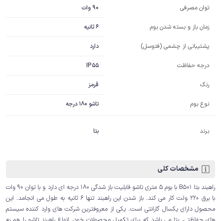
90 وات
توان مصرفی
6 ثانیه
زمان باز و بسته شدن بوم
دارد
پشتیبانی از چشمی (فتوسل)
IP55
درجه حفاظت
قرمز
رنگ
نوع بوم
تاشو 180 درجه
برند
بتا
مشخصات کلی
راهبند بتا B501 با بوم 5 متری تاشو قابلیت باز شدگی 180 درجه ای دارد و با توان 90 وات
با برق 220 ولت کار می کند. باز شدن این راهبند تنها 6 ثانیه به طول می انجامد. این
محصول دارای یکسال گارانتی است. یکی از معروفترین شرکت های وارد کننده سیستم
های حفاظتی، بتا می باشد که برای تکمیل محصولات خود، انواع راهبند تاشو را هم به