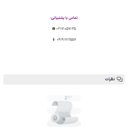
تماس با پشتیبانی:
02171057135 ☎️
09191712557 📱
نظرات