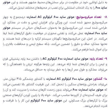
به دلیل توانایی خود در مقاومت در برابر سختی‌های محیط مشهور هستند و این
موتور
ساید 600
را به یک انتخاب استثنایی برای نصب در محیط‌های مختلف تبدیل می‌کند.
8- تعداد میکروسوئیچ:
موتور ساید 600 کیلوگرم AC اسمارت
درمجموع به چهار
میکروسوئیچ مجهز شده است. این ویژگی برای افزایش ایمنی و دقت در عملکرد آن
طراحی شده است. این میکروسوئیچ ها به‌عنوان حسگرهای حیاتی در سیستم
موتور
ساید 600 اسمارت
عمل می‌کنند و نقشی محوری در موقعیت دقیق کرکره‌های شما ایفا
می‌کنند. در اصل، این میکروسوئیچ‌ها نگهبانان سیستم کرکره یا درب‌های شما هستند و
نه‌تنها عملکرد صاف و دقیق را تضمین می‌کنند، بلکه سطح ایمنی و محافظت بالاتری را
برای اموال شما فراهم می‌کنند.
9- تعداد پایه:
موتور ساید اسمارت 600 کیلوگرم AC
با داشتن سه پایه، پشتیبانی قوی
و ایمن را برای کرکره‌های شما ارائه می‌دهد. این پایه‌ها هرگونه لرزش یا ناهماهنگی را که
می‌تواند عملکرد و طول عمر آن‌ها را به خطر بیندازد به حداقل می‌رساند.
10- گشتاور:
موتور ساید 600 کیلوگرم AC اسمارت
با گشتاور چشمگیر 415 نیوتن متر،
می‌تواند به‌راحتی وزنه‌های سنگین را تحمل کند. این ظرفیت گشتاور بالا تضمین می‌کند
که
موتور ساید اسمارت 600
می‌تواند بدون زحمت کارهای سخت را مدیریت کند و آن را
برای طیف گسترده‌ای از کاربردها مناسب می‌کند. خواه بالا یا پایین آوردن کرکره‌های صنعتی
بزرگ یا کرکره‌های بزرگ مسکونی، این
موتور ساید 600 کیلوگرم
این کار را با ظرافت و
قدرت انجام می‌دهد.