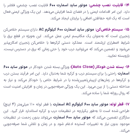
14- قابلیت نصب چشمی:
موتور ساید اسمارت 600
قابلیت نصب چشمی، فلاشر را
دارد. این امر اقدامات ایمنی را در فضای شما افزایش می‌دهد. این یک ویژگی ایمنی فعال
است که یک لایه حفاظتی اضافی را برایتان ایجاد می‌کند.
15- سیستم خلاص‌کن:
موتور ساید اسمارت 600 کیلوگرم AC
دارای سیستم خلاص‌کن
زنجیری است که به‌عنوان یک مکانیسم ایمن عمل می‌کند. این به‌ویژه در قطع برق یا
شرایط اضطراری ارزشمند است. عملکرد دستی کرکره‌ها با خلاص‌کن زنجیری امکان‌پذیر
می‌شود و تضمین می‌کند که می‌توانید درب خود را حتی زمانی که برق در دسترس نیست،
بازوبسته نمایید.
16- بسته شدن خودکار (Auto Close):
ویژگی بسته شدن خودکار در
موتور ساید 600
اسمارت
راحتی را برای سیستم درب و کرکره شما به‌دنبال دارد. این امر فرآیند بستن درب
و کرکره‌ها در زمان‌های ازپیش‌تعیین‌شده یا در شرایط خاص را خودکار می‌کند و نیاز به
مداخله دستی را از بین می‌برد. این یک ویژگی صرفه‌جویی در زمان و افزایش امنیت است
که روال روزانه شما را ساده می‌کند.
17- قطر لوله:
موتور ساید 600 کیلوگرم AC اسمارت
با قطر لوله 110 میلی‌متر (4 اینچ)
طراحی شده است تا به‌طور یکپارچه در تنظیمات درب و کرکره استاندارد قرار گیرد. این
سازگاری تضمین می‌کند که
موتور ساید 600 اسمارت
می‌تواند بدون زحمت در تنظیمات
موجود بدون نیاز به تغییرات گسترده ادغام شود و در زمان و تلاش شما صرفه‌جویی
می‌کند.