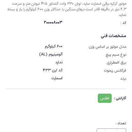
موتور کرکره برقی اسمارت ساید، توان 330 وات، گشتاور 415 نیوتن متر و سرعت
6.3 دور در دقیقه قادر است درهای سنگین با حداکثر وزن ‏‏600 کیلوگرم را باز و بسته
نماید
200008003
کد :
مشخصات فنی
600 کیلوگرم
مدل موتور بر اساس وزن
آلومینیوم (AL)
نوع سیم پیچ
ندارد
برق اضطراری
کد لرن 433
فرکانس ریموت
اسمارت
برند
گارانتی :
اطلس
تعداد :