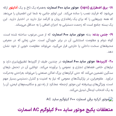
18- برق اضطراری (ups):
موتور ساید 600 اسمارت
به‌همراه یک تاج و یک
آداپتور
ارائه
می‌شود که فرآیند نصب را ساده می‌کند. این لوازم جانبی به شما این اطمینان را می‌دهد
که همه چیزهایی را که برای یک راه‌اندازی روان و کارآمد نیاز دارید در اختیار دارید. این
یک بسته جامع است که زحمت دستیابی به اجزای اضافی را به حداقل می‌رساند.
19- جنس بدنه:
بدنه
موتور ساید 600 اسمارت
که از مس مرغوب ساخته شده است،
گواه دوام و مقاومت استثنایی آن در برابر خوردگی است. حتی زمانی که در معرض
محیط‌های سخت داخلی یا خارجی قرار می‌گیرد، می‌تواند مقاومت خوبی از خود نشان
دهد.
20- کاربردها:
موتور ساید 600 اسمارت
در چندین طیف از کاربردها تطبیق‌پذیری دارد و
نیازهای خاص فضاهای تجاری و عمومی را برآورده می‌کند. توانایی آن در تحمل بارهای
سنگین تضمین می‌کند که حتی کرکره‌های بزرگ اماکن صنعتی را می‌تواند به‌راحتی به‌حرکت
درآورد. علاوه‌براین، در پارکینگ‌های عمومی که نیاز به امنیت و کنترل دسترسی بسیار مهم
است، ویژگی‌های پیشرفته این موتور ازجمله عملکرد از راه دور و مکانیسم‌های ایمنی، آن را
به یک انتخاب ایده‌آل تبدیل می‌کند.
متعلقات پکیج موتور ساید 600 کیلوگرم AC اسمارت