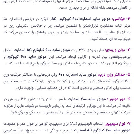
مصرفی دارد. صرفه‌جویی در استفاده از انرژی نه‌تنها یک موهبت مالی است که قبض برق
را کاهش می‌دهد، بلکه نشانه‌ای برای پایداری است.
3- فرکانس:
موتور ساید اسمارت 600 کیلوگرم AC
با کارکرد در فرکانس استاندارد 50
هرتز، ثبات عملکردی تزلزل‌ناپذیر را تضمین می‌کند. زیرا با فرکانس الکتریکی رایج در
بسیاری از مناطق مطابقت دارد و عملکرد پایدار و بدون وقفه‌ای را تضمین می‌کند که
می‌توانید به آن اعتماد کنید.
4- توان ورودی:
توان ورودی 330 وات
موتور ساید 600 کیلوگرم AC اسمارت
تعادل
بی‌عیب‌ونقصی بین قدرت و کارایی ایجاد می‌کند. این
موتور ساید 600 کیلوگرم
با
بهره‌گیری از توان 280 وات، درب‌هایی با حداکثر وزن 600 کیلوگرم را می‌تواند جابه‌جا کند.
5- حداکثر وزن درب:
موتور ساید اسمارت 600
برای درب‌هایی با حداکثر ظرفیت وزن
600 کیلوگرم، آماده بالا بردن و پشتیبانی از کرکره‌ها و درب پارکینگ‌های شما است. این
مناسب برای اماکن صنعتی و تجاری است که در آن عملکرد سنگین اولویت دارد.
6- دور موتور :
موتور ساید 600 اسمارت
با سرعت کنترل‌شده دقیق 6.3 چرخش در
دقیقه کار می‌کند. با این ویژگی، کرکره‌های شما به زیبایی بازوبسته می‌شوند، عاری از هرگونه
حرکت ناگهانی یا نامنظم که ممکن است در طول زمان منجر به ساییدگی و پارگی شود.
7- نوع سیم‌پیچ:
انتخاب آلومینیوم (AL) برای سیم‌پیچ، گواهی بر طول عمر و مقاومت
موتور ساید 600 کیلوگرم AC اسمارت
در برابر خوردگی است. سیم‌پیچ‌های آلومینیومی