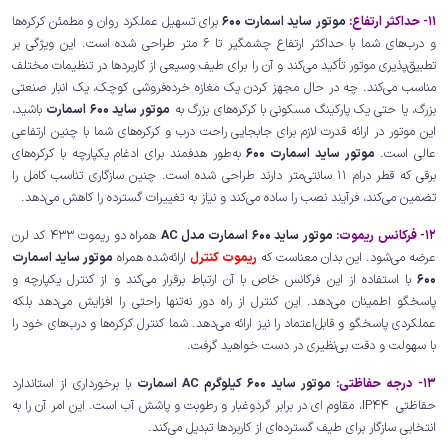
11- حداکثر ارتفاع:
موتور ساید اسمارت 600
برای تسهیل عملکرد روان و مطمئن کرکره‌ها
و درب‌های شما با حداکثر ارتفاع چشمگیر تا 6 متر طراحی شده است. این ویژگی بر
تطبیق‌پذیری موتور تأکید می‌کند و آن را برای طیف وسیعی از کاربردها در تنظیمات مختلف
مناسب می‌کند. چه در حال مجهز کردن یک مغازه خرده‌فروشی کوچک، یک انبار صنعتی
بزرگ، یا حتی یک پارکینگ مسکونی با کرکره‌های بزرگ به
موتور ساید 600 اسمارت
باشید،
این موتور در ارائه قدرت لازم برای جابجایی راحت درب و کرکره‌های شما با چنین ارتفاعی
عالی است.
موتور ساید اسمارت 600
به‌طور هدفمند برای ادغام یکپارچه با کرکره‌های
برقی که قطر درام 11 سانتی‌متر دارند طراحی شده است. چنین سازگاری تناسب کامل را
تضمین می‌کند، فرآیند نصب را ساده می‌کند و نیاز به تغییرات گسترده را کاهش می‌دهد.
12- فرکانس ریموت:
موتور ساید 600 اسمارت مدل AC
همراه دو ریموت 433 کد لرن
عرضه می‌شود. این بدان معناست که
ریموت کنترل
ارائه‌شده همراه
موتور ساید اسمارت
600
با استفاده از این فرکانس خاص با آن ارتباط برقرار می‌کند و از کنترل یکپارچه و
پاسخگو اطمینان می‌دهد. این کنترل از راه دور نه‌تنها راحتی را افزایش می‌دهد بلکه
عملکردی پاسخگو و قابل‌اعتماد را نیز ارائه می‌دهد. شما کنترل کرکره‌ها و درب‌های خود را
با سهولت و دقت بی‌نظیری در دست خواهید گرفت.
13- درجه حفاظتی:
موتور ساید 600 کیلوگرم AC اسمارت
با برخورداری از استاندارد
حفاظتی IP44، مقاوم ای در برابر گردوغبار و رطوبت و پاشش آب است. این امر آن را به
انتخابی سازگار برای طیف گسترده‌ای از کاربردها تبدیل می‌کند.