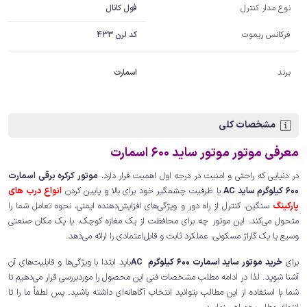
فول کانال
نوع مدار کنترل
فرکانس ریموت
کد لرن 433
برند
اسمارت
مشخصات کلی
معرفی موتور موتور ساید 600 اسمارت
در دنیایی که راحتی و امنیت در درجه اول اهمیت قرار دارد،
موتور کرکره برقی اسمارت
600 کیلوگرم ساید AC
با ظرفیت چشمگیر خود برای بالا و پایین کردن
انواع درب های
پارکینگ
سنگین، کنترل از راه دور و ویژگی‌های افزایش‌دهنده ایمنی، نحوه تعامل شما را
متحول می‌کند. این موتور چه برای محافظت از یک مغازه کوچک، یا یک مکان صنعتی
وسیع یا یک گاراژ مسکونی، عملکرد ثابت و قابل‌اعتمادی را ارائه می‌دهد.
برای
خرید موتور ساید اسمارت 600 کیلوگرم AC
باید ابتدا با ویژگی‌ها و قابلیت‌های آن
آشنا شوید. لذا در ادامه مطلب مشخصات فنی این محصول را موردبررسی قرار می‌دهیم تا
شما با استفاده از این مطالب بتوانید انتخاب آگاهانه‌ای داشته باشید. پس لطفاً ما را تا