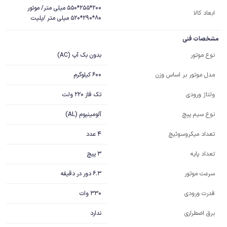
ابعاد کالا
80*290*520 میلی متر /پلیت
مشخصات فنی
بدون بک آپ (AC)
نوع موتور
600 کیلوگرم
مدل موتور بر اساس وزن
تک فاز 220 ولت
ولتاژ ورودی
آلومینیوم (AL)
نوع سیم پیچ
4 عدد
تعداد میکروسوئیچ
3 پیچ
تعداد پایه
6.3 دور در دقیقه
سرعت موتور
330 وات
قدرت ورودی
ندارد
برق اضطراری