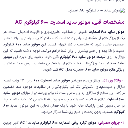
انتهای مطلب همراهی نمایید.
مشخصات فنی، موتور ساید اسمارت 600 کیلوگرم AC
موتور ساید 600 اسمارت
تلفیقی از عملکرد، تطبیق‌پذیری و قابلیت اطمینان است. هر
یک از ویژگی‌های آن به‌گونه‌ای طراحی شده است که حداکثر کارایی و راحتی را ارائه دهد و
اطمینان حاصل شود که متناسب با نیاز کاربران است. این
موتور ساید 600 کیلوگرم
امنیت را بالا برده و راحتی بیشتری را برای شما فراهم می‌کند. توجه داشته باشید که این
ویژگی‌ها روی
قیمت موتور ساید 600 کیلوگرم
تأثیر دارند. بعلاوه برای خرید این
موتور
ساید 600
نیز باید ویژگی‌ها و قابلیت‌های آن را به‌خوبی بشناسید. پس بیاید بیشتر با
ویژگی‌های موتور ساید 600 اسمارت مدل AC
آشنا شویم.
1- ولتاژ ورودی
:
ولتاژ ورودی موردنیاز
موتور ساید اسمارت 600
برابر 220 ولت است،
سازگار با سیستم‌های الکتریکی تک فاز، یکپارچگی را در تنظیمات موجود شما تضمین
می‌کند. این سطح از سازگاری به این معنی است که برای بهره‌مندی از مزایای
موتور ساید
600 اسمارت
نیازی به انجام تغییرات پیچیده و پرهزینه الکتریکی نخواهید داشت. چه
در حال مجهز کردن پارکینگ خانه خود یا یک فضای تجاری به این
موتور ساید 600
کیلوگرم
هستید، بدون زحمت با منبع برق شما سازگار می‌شود.
2- جریان مصرفی:
موتور کرکره برقی اسمارت 600 کیلوگرم ساید AC
2.5 آمپر جریان