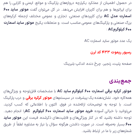
در حصول اطمینان از عملکرد یکپارچه دروازه‌های پارکینگ و موانع، ایمنی و کارایی را هم
برای اپراتورها و هم برای کاربران افزایش می‌دهد. در کل می‌توان گفت
موتور ساید 600
اسمارت مدل AC
برای کاربردهای صنعتی، تجاری و عمومی مختلف ازجمله کرکره‌های
بزرگ صنعتی و پارکینگ‌های عمومی مناسب است. و متعلقات پکیج
موتور ساید اسمارت
600 کیلوگرمAC
:
یک عدد موتور ساید اسمارت AC
رسیور ریموت 433 کد لرن
صفحه پلیت، زنجیر، چرخ دنده، اندکپ بلبرینگ
جمع‌بندی
موتور کرکره برقی اسمارت 600 کیلوگرم ساید AC
با مشخصات قابل‌توجه و ویژگی‌های
همه‌کاره خود، نشان‌دهنده یک پیشرفت در سیستم‌های
موتور کرکره برقی
و درب پارکینگ
است. با توجه به توضیحات ارائه‌شده در فوق، اکنون با اطلاعاتی که کسب کردید،
می‌توانید با خیالی آسوده
خرید موتور ساید اسمارت 600 کیلوگرم AC
را انجام دهید.
توجه داشته باشید که در کنار ویژگی‌های و قابلیت‌های ذکرشده، قیمت این
موتور ساید
600
بسیار به‌صرفه است. در صورت داشتن هرگونه سؤال یا نیاز به مشاوره لطفاً از طریق
شماره‌های زیر با ما در ارتباط باشید.