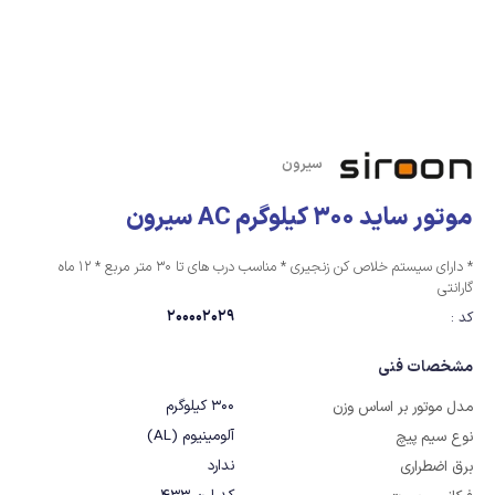
سیرون
موتور ساید 300 کیلوگرم AC سیرون
* دارای سیستم خلاص کن زنجیری * مناسب درب های تا 30 متر مربع * 12 ماه
گارانتی
200002029
کد :
مشخصات فنی
300 کیلوگرم
مدل موتور بر اساس وزن
آلومینیوم (AL)
نوع سیم پیچ
ندارد
برق اضطراری