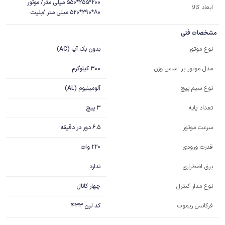
ابعاد کالا
80*290*520 میلی متر /پلیت
مشخصات فنی
بدون بک آپ (AC)
نوع موتور
300 کیلوگرم
مدل موتور بر اساس وزن
آلومینیوم (AL)
نوع سیم پیچ
3 پیچ
تعداد پایه
6.5 دور در دقیقه
سرعت موتور
220 وات
قدرت ورودی
ندارد
برق اضطراری
چهار کانال
نوع مدار کنترل
فرکانس ریموت
کد لرن 433