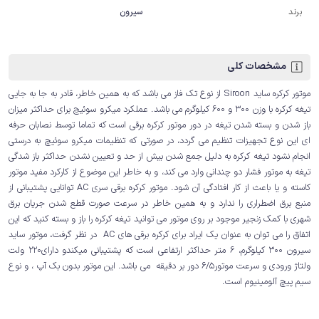
برند
سیرون
مشخصات کلی
موتور کرکره ساید Siroon از نوع تک فاز می باشد که به همین خاطر، قادر به جا به جایی
تیغه کرکره با وزن 300 و 600 کیلوگرم می باشد. عملکرد میکرو سوئیچ برای حداکثر میزان
باز شدن و بسته شدن تیغه در دور موتور کرکره برقی است که تماما توسط نصابان حرفه
ای این نوع تجهیزات تنظیم می گردد، در صورتی که تنظیمات میکرو سوئیچ به درستی
انجام نشود تیغه کرکره به دلیل جمع شدن بیش از حد و تعیین نشدن حداکثر باز شدگی
تیغه به موتور فشار دو چندانی وارد می کند، و به خاطر این موضوع از کارکرد مفید موتور
کاسته و یا باعث از کار افتادگی آن شود. موتور کرکره برقی سری AC توانایی پشتیبانی از
منبع برق اضطراری را ندارد و به همین خاطر در سرعت صورت قطع شدن جریان برق
شهری با کمک زنجیر موجود بر روی موتور می توانید تیغه کرکره را باز و بسته کنید که این
اتفاق را می توان به عنوان یک ایراد برای کرکره برقی های AC در نظر گرفت
.
موتور ساید
سیرون 300 کیلوگرم، 6 متر حداکثر ارتفاعی است که پشتیبانی میکندو دارای220 ولت
ولتاژ ورودی و سرعت موتور6/5 دور بر دقیقه می باشد. این موتور بدون بک آپ ، و نوع
سیم پیچ آلومینیوم است.