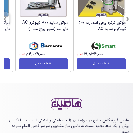
موتور کرکره برقی اسمارت 600
موتور ساید 800 کیلوگرم AC
کیلوگرم ساید AC
بارزانته (سیم پیچ مس)
بارزانته
84,029,000
19,834,000
تومان
تومان
انتخاب مدل
انتخاب مدل
هامین فروشگاهی جامع در حوزه تجهیزات حفاظتی و امنیتی است، که با تکیه بر
بیش از یک ‏دهه تجربه نسبت به تامین نیاز مشتریان سراسر کشور اقدام نموده
است.