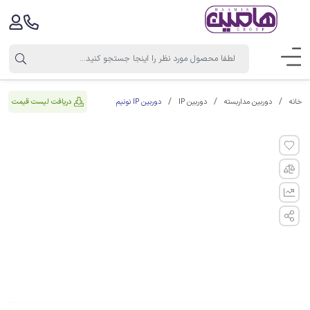
دوربین IP نونیم
دریافت لیست قیمت
خانه
دوربین مداربسته
دوربین IP