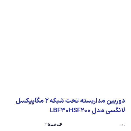
دوربین مداربسته تحت شبکه 2 مگاپیکسل
لانگسی مدل LBF30HSF200
115008006
کد :