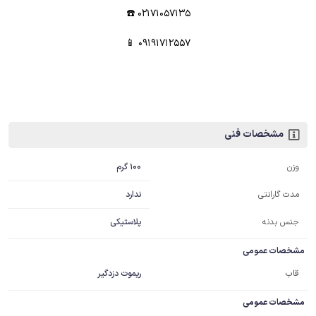
02171057135 ☎️
09191712557 📱
مشخصات فنی
100 گرم
وزن
ندارد
مدت گارانتی
جنس بدنه
پلاستیکی
مشخصات عمومی
قاب
ریموت دزدگیر
مشخصات عمومی