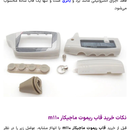
فاقد اجزای الکترونیکی مانند برد و
باتری
است و تنها یک قاب ساده محسوب
می‌شود.
نکات خرید قاب ریموت ماجیکار m110
قبل از خرید
قاب ریموت ماجیکار m110
یا انواع مشابه، عوامل زیر را در نظر