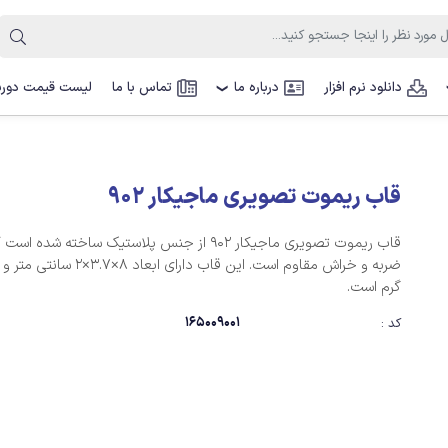
دانلود نرم افزار
درباره ما
تماس با ما
لیست قیمت دوربی
❯
قاب ریموت تصویری ماجیکار 902
قاب ریموت تصویری ماجیکار 902 از جنس پلاستیک ساخته شده ا
گرم است‎.‎
165009001
کد :