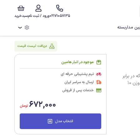
02171057135
ورود / ثبت نام
سبدخرید
ن مداربسته
❯
دریافت لیست قیمت
موجود در انبار هامین
تیم پشتیبانی حرفه ای
ست که در برابر
ارسال به سراسر ایران
ضربه و ‏خراش مقاوم است. این قاب دارای ابعاد 8×3.7×2 سانتی متر و وزن 10
خدمات پس از فروش
672,000
تومان
انتخاب مدل