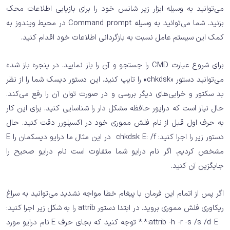
می‌توانید به وسیله ابزار زیر شانس خود را برای بازیابی اطلاعات محک
بزنید. شما می‌توانید به وسیله Command prompt در محیط ویندوز به
کمک این سیستم عامل نسبت به بازگردانی اطلاعات خود اقدام کنید.
برای شروع عبارت CMD را جستجو و آن را باز نمایید. در پنجره باز شده
می‌توانید دستور «chkdsk» را تایپ کنید. این دستور دیسک شما را از نظر
بد سکتور و خرابی‌های دیگر بررسی و در صورت توان آن را رفع می‌کند.
حال نیاز است که درایور حافظه مشکل دار را شناسایی کنید. برای این کار
به حرف اول قبل از نام فلش مموری خود در اکسپلورر دقت کنید. حال
دستور زیر را اجرا کنید: chkdsk E: /f در این مثال ما درایو دیسکمان را E
مشخص کردیم. اگر نام درایو شما متفاوت است نام درایو صحیح را
جایگزین آن کنید.
اگر پس از اتمام این فرمان با پیغام خطا مواجه نشدید می‌توانید به سراغ
ریکاوری فلش مموری بروید. در ابتدا دستور attrib را به شکل زیر اجرا کنید:
attrib -h -r -s /s /d E:*.* توجه کنید که بجای حرف E نام درایو مورد