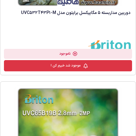
دوربین مداربسته 5 مگاپیکسل برایتون مدل UVC532T43P1-M
ناموجود
موجود شد خبرم کن !