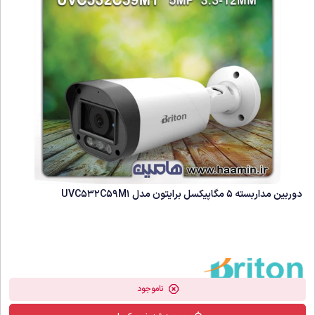
دوربین مداربسته 5 مگاپیکسل برایتون مدل UVC532C59M1
ناموجود