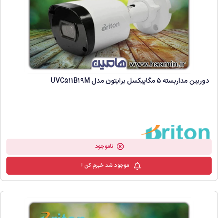
دوربین مداربسته 5 مگاپیکسل برایتون مدل UVC511B19M
ناموجود
موجود شد خبرم کن !