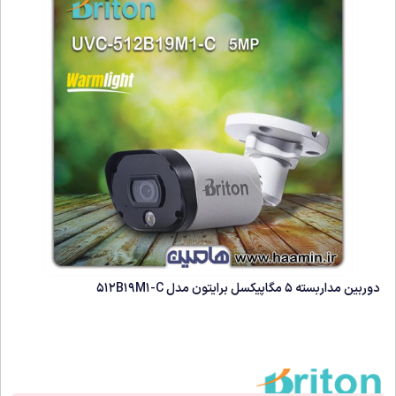
دوربین مداربسته 5 مگاپیکسل برایتون مدل 512B19M1-C