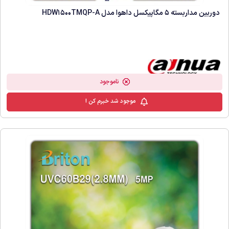
دوربین مداربسته 5 مگاپیکسل داهوا مدل HDW1500TMQP-A
ناموجود
موجود شد خبرم کن !