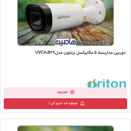
دوربین مداربسته 5 مگاپیکسل برایتون مدلUVC60B29
ناموجود
موجود شد خبرم کن !