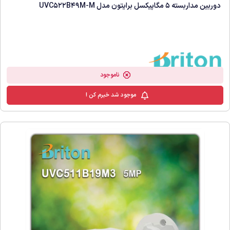
دوربین مداربسته 5 مگاپیکسل برایتون مدل UVC522B49M-M
ناموجود
موجود شد خبرم کن !