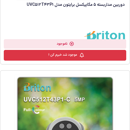
دوربین مداربسته 5 مگاپیکسل برایتون مدل UVC512T43P1
ناموجود
موجود شد خبرم کن !