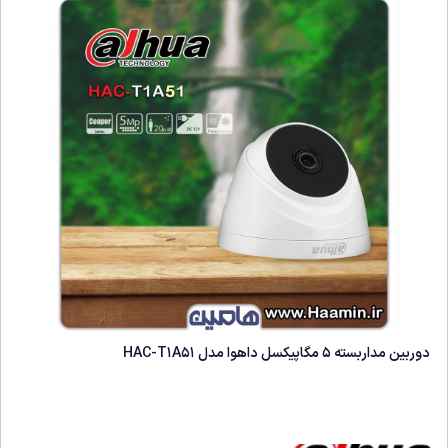
دوربین مداربسته 5 مگاپیکسل داهوا مدل HAC-T1A51