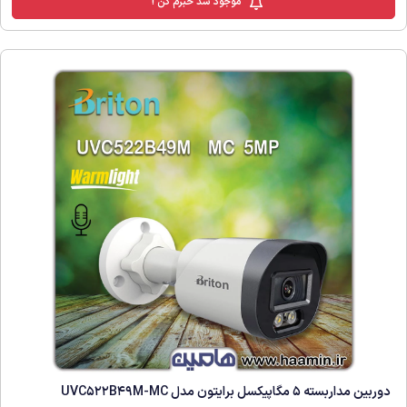
موجود شد خبرم کن !
دوربین مداربسته 5 مگاپیکسل برایتون مدل UVC522B49M-MC