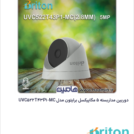
دوربین مداربسته 5 مگاپیکسل برایتون مدل UVC522T43P1-MC