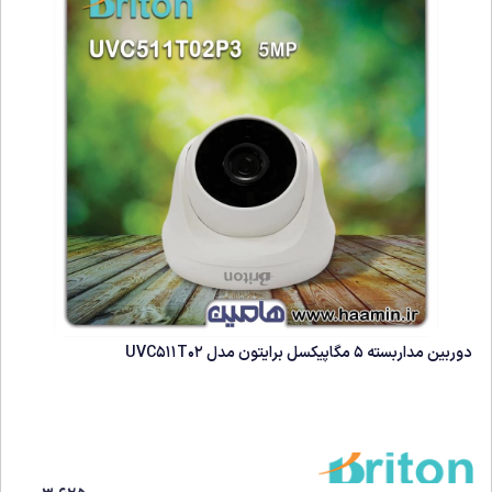
دوربین مداربسته 5 مگاپیکسل برایتون مدل UVC511T02