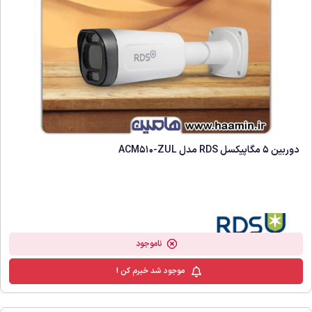
دوربین 5 مگاپیکسل RDS مدل ACM510-ZUL
ناموجود
موجود شد خبرم کن !