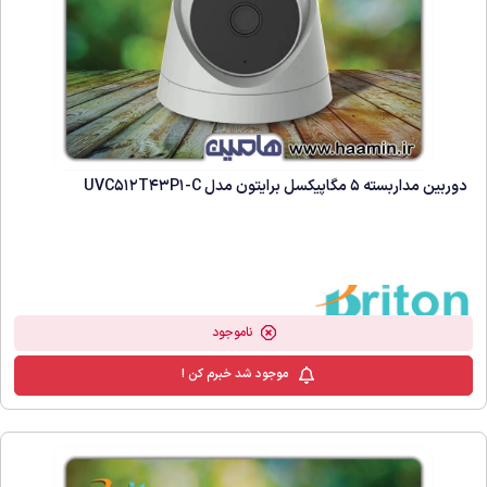
دوربین مداربسته 5 مگاپیکسل برایتون مدل UVC512T43P1-C
ناموجود
موجود شد خبرم کن !