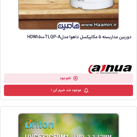
دوربین مداربسته 5 مگاپیکسل داهوا مدلHDW1500TLQP-A
ناموجود
موجود شد خبرم کن !