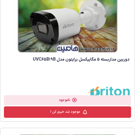
دوربین مداربسته 5 مگاپیکسل برایتون مدل UVC65B19B
ناموجود
موجود شد خبرم کن !