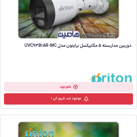
دوربین مداربسته 5 مگاپیکسل برایتون مدل UVC93B1AR-MC
ناموجود
موجود شد خبرم کن !