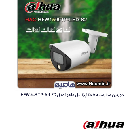
دوربین مداربسته 5 مگاپیکسل داهوا مدل HFW1509TP-A-LED