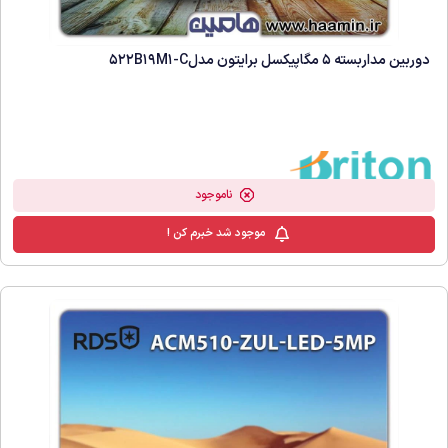
دوربین مداربسته 5 مگاپیکسل برایتون مدل522B19M1-C
ناموجود
موجود شد خبرم کن !