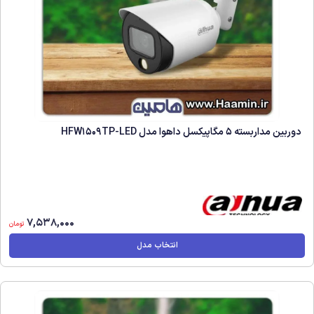
دوربین مداربسته 5 مگاپیکسل داهوا مدل HFW1509TP-LED
7,538,000
تومان
انتخاب مدل