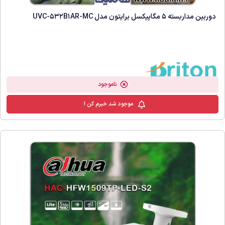
دوربین مداربسته 5 مگاپیکسل برایتون مدل UVC-532B1AR-MC
ناموجود
موجود شد خبرم کن !