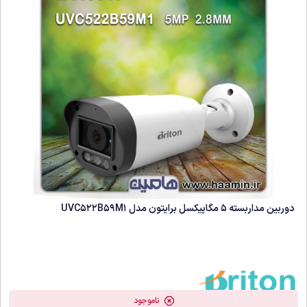
دوربین مداربسته 5 مگاپیکسل برایتون مدل UVC522B59M1
ناموجود