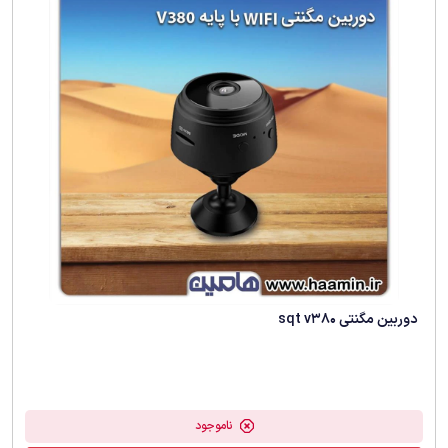
دوربین مگنتی sqt v380
ناموجود