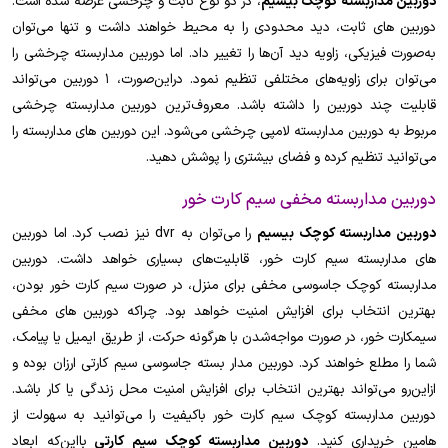
دوربین مداربسته کوچک بیسیم
، در دو نوع ثابت و چرخشی عرضه شده است.
دوربین های ثابت، دید محدودی را به محیط خواهند داشت و تنها می‌توان
به‌صورت فیزیکی، زاویه دید آن‌ها را تغییر داد. اما دوربین مداربسته چرخشی را
می‌توان برای زاویه‌های مختلفی تنظیم نمود. دراین‌صورت، 1 دوربین می‌تواند
قابلیت چند دوربین را داشته باشد. معروف‌ترین دوربین مداربسته چرخشی
مربوط به دوربین مداربسته لامپی چرخشی می‌شود. این دوربین های مداربسته را
می‌توانید تنظیم کرده و فضای بیشتری را پوشش دهید.
دوربین مداربسته مخفی سیم کارت خور
دوربین مداربسته کوچک بیسیم
را می‌توان به dvr نیز نصب کرد. اما دوربین
های مداربسته سیم کارت خور، قابلیت‌های بسیاری خواهد داشت. دوربین
مداربسته کوچک جاسوسی مخفی برای منزل، در صورت سیم کارت خور بودن،
بهترین انتخاب برای افزایش امنیت خواهد بود. چراکه دوربین های مخفی
سیمکارت خور، در صورت مواجه‌شدن با هرگونه حرکت، از طریق ایمیل یا پیامک،
شما را مطلع خواهند کرد. دوربین مدار بسته جاسوسی سیم کارتی ارزان بوده و
ازاین‌رو می‌تواند بهترین انتخاب برای افزایش امنیت محل زندگی یا کار باشد.
دوربین مداربسته کوچک سیم کارت خور باکیفیت را می‌توانید به سهولت از
هامین خریداری کنید.
دوربین مداربسته کوچک سیم کارتی
بااین‌که ابعاد