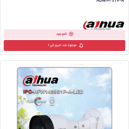
HDW1430TP-A
ناموجود
موجود شد خبرم کن !