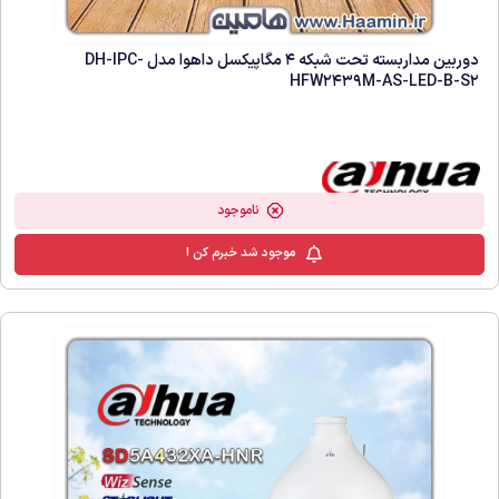
دوربین مداربسته تحت شبکه 4 مگاپیکسل داهوا مدل DH-IPC-
HFW2439M-AS-LED-B-S2
ناموجود
موجود شد خبرم کن !