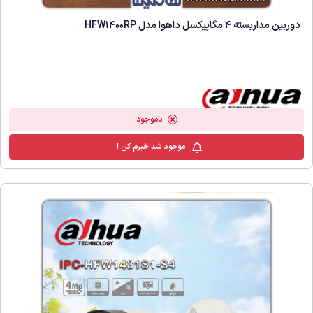
دوربین مداربسته 4 مگاپیکسل داهوا مدل HFW1400RP
ناموجود
موجود شد خبرم کن !