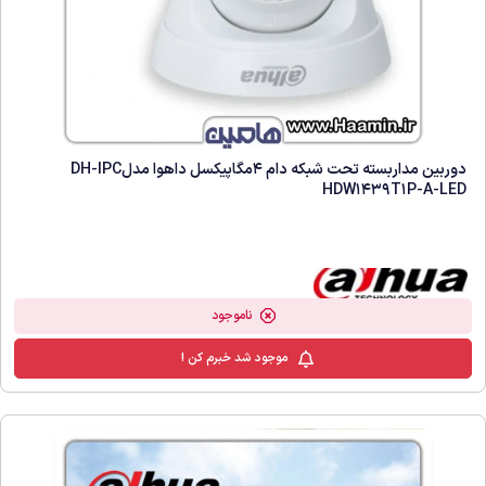
دوربین مداربسته تحت شبکه دام 4مگاپیکسل داهوا مدلDH-IPC
HDW1439T1P-A-LED
ناموجود
موجود شد خبرم کن !