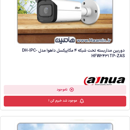
دوربین مداربسته تحت شبکه 4 مگاپیکسل داهوا مدل DH-IPC-
HFW2431TP-ZAS
ناموجود
موجود شد خبرم کن !