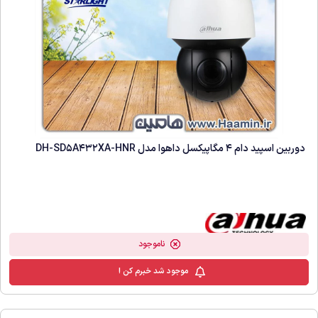
دوربین اسپید دام 4 مگاپیکسل داهوا مدل DH-SD5A432XA-HNR
ناموجود
موجود شد خبرم کن !