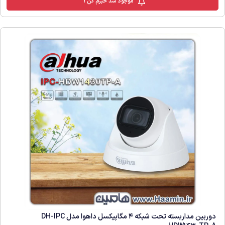
موجود شد خبرم کن !
دوربین مداربسته تحت شبکه 4 مگاپیکسل داهوا مدل DH-IPC