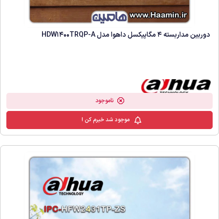
دوربین مداربسته 4 مگاپیکسل داهوا مدل HDW1400TRQP-A
ناموجود
موجود شد خبرم کن !