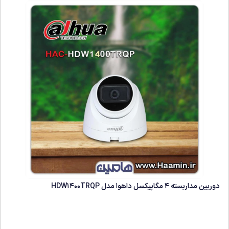
دوربین مداربسته 4 مگاپیکسل داهوا مدل HDW1400TRQP