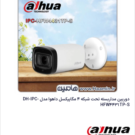
دوربین مداربسته تحت شبکه 4 مگاپیکسل داهوا مدل DH-IPC-
HFW4431TP-S