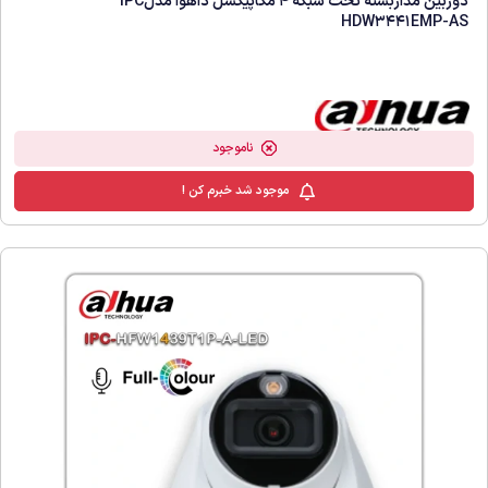
دوربین مداربسته تحت شبکه 4 مگاپیکسل داهوا مدلIPC
HDW3441EMP-AS
ناموجود
موجود شد خبرم کن !