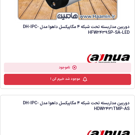
دوربین مداربسته تحت شبکه 4 مگاپیکسل داهوا مدل DH-IPC-
HFW2439SP-SA-LED
ناموجود
موجود شد خبرم کن !