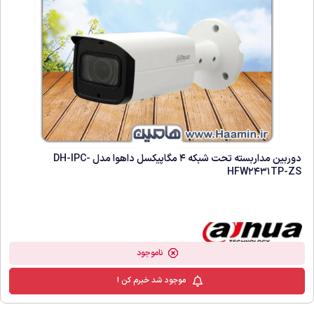
دوربین مداربسته تحت شبکه 4 مگاپیکسل داهوا مدل DH-IPC-
HFW2431TP-ZS
ناموجود
موجود شد خبرم کن !