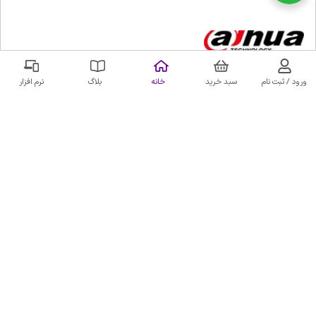
ورود / ثبت نام
سبد خرید
خانه
بلاگ
نرم افزار
دوربین مداربسته تحت شبکه 4 مگاپیکسل داهوا مدلDH-IPC-
HFW2431SP-S-S