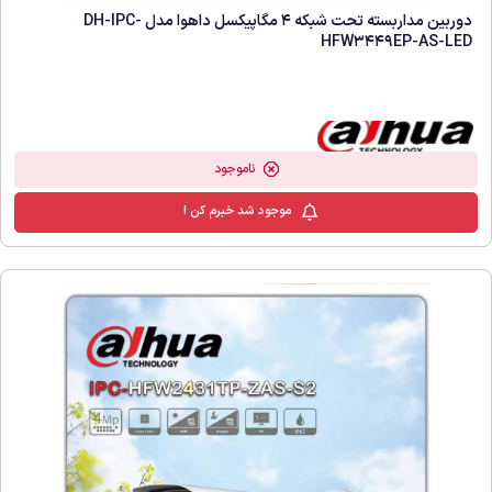
دوربین مداربسته تحت شبکه 4 مگاپیکسل داهوا مدل DH-IPC-
HFW3449EP-AS-LED
ناموجود
موجود شد خبرم کن !