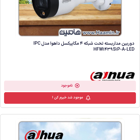
دوربین مداربسته تحت شبکه 4 مگاپیکسل داهوا مدل IPC
HFW1439S1P-A-LED
ناموجود
موجود شد خبرم کن !