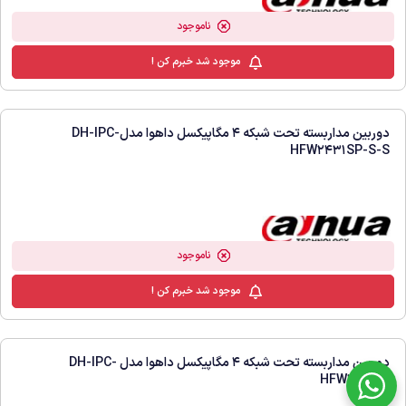
دوربین مداربسته تحت شبکه 4 مگاپیکسل داهوا مدل DH-IPC-
HDW2431TMP-AS
ناموجود
موجود شد خبرم کن !