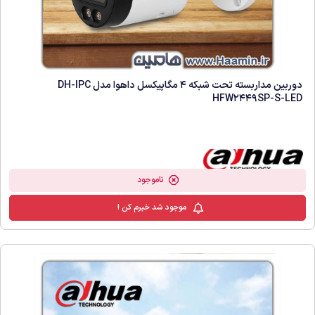
دوربین مداربسته تحت شبکه 4 مگاپیکسل داهوا مدل DH-IPC
HFW2449SP-S-LED
ناموجود
موجود شد خبرم کن !