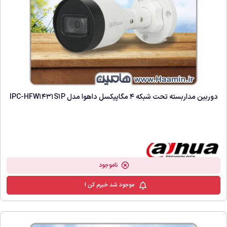
دوربین مداربسته تحت شبکه 4 مگاپیکسل داهوا مدل IPC-HFW1431S1P
ناموجود
موجود شد خبرم کن !