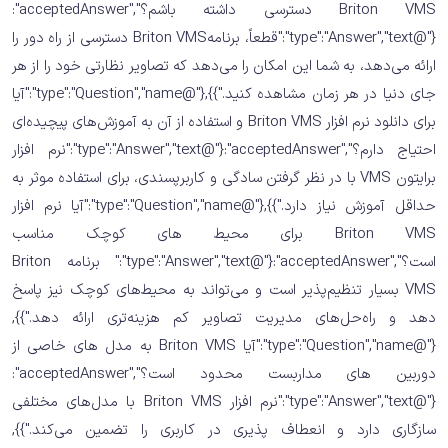
Briton VMS دسترسی داشته باشم؟","acceptedAnswer":
{"@type":"Answer","text":"قطعاً، برنامهBriton VMS دسترسی از راه دور را
ارائه می‌دهد، به شما این امکان را می‌دهد که تصاویر نظارتی خود را از هر
جای دنیا در هر زمان مشاهده کنید."}},{"@type":"Question","name":"آیا
برای دانلود نرم افزار Briton VMS و استفاده از آن به آموزش‌های پیچیده‌ای
احتیاج دارم؟","acceptedAnswer":{"@type":"Answer","text":"نرم افزار
برایتون VMS با در نظر گرفتن سادگی و کاربرپسندی، برای استفاده موثر به
حداقل آموزش نیاز دارد."}},{"@type":"Question","name":"آیا نرم افزار
Briton VMS برای محیط های کوچک مناسب
است؟","acceptedAnswer":{"@type":"Answer","text":" برنامه Briton
VMS بسیار تنظیم‌پذیر است و می‌تواند به محیط‌های کوچک نیز پاسخ
دهد و راه‌حل‌های مدیریت تصاویر کم هزینه‌تری ارائه دهد."}},
{"@type":"Question","name":"آیا Briton VMS به مدل های خاصی از
دوربین های مداربست محدود است؟","acceptedAnswer":
{"@type":"Answer","text":"نرم افزار Briton VMS با مدل‌های مختلفی
سازگاری دارد و انعطاف پذیری در کاربری را تضمین می‌کند."}},