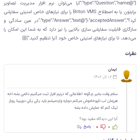
{"@type":"Question","name":"آیا می‌توان نرم افزار مدیریت تصاویر
برایتون یا به اصطلاح Briton VMS را برای نیازهای خاص امنیتی سفارشی
کرد؟","acceptedAnswer":{"@type":"Answer","text":"در عین سادگی و
سازگاری قابلیت سفارشی سازی بالایی را نیز دارد که به شما این امکان را
می‌دهد، تا برای نیازهای امنیتی خاص خود آنرا تنظیم کنید."}}]}
نظرات
ایمان
02 آذر 1402
سلام وقت بخیر.چگونه اطلاعاتی که درنرم افزار ثبت میکنیم دائمی بشه.اخه
هرزمان لب تاپوخاموش میکنم دوباره واردمیشم باید یکی یکی دوربینا روباز
تیک کنم که نمایش داده بشه
آیا این دیدگاه مفید بود؟
0
0
پاسخ