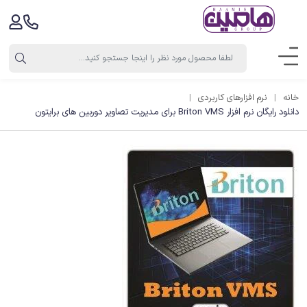
خانه
نرم افزارهای کاربردی
دانلود رایگان نرم افزار ‏Briton VMS‏ برای مدیریت تصاویر دوربین های برایتون