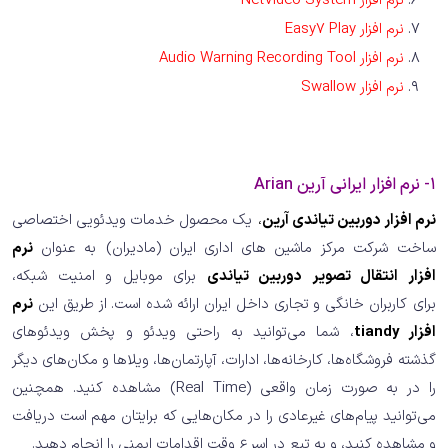
نرم افزار NetVideo System
نرم افزار Easy7 Play
نرم افزار Audio Warning Recording Tool
نرم افزار Swallow
1- نرم افزار ایرانی آرین Arian
‏‏نرم افزار دوربین تیاندی آرین
،
یک محصول خدمات ویدئویی اختصاصی
ساخت
شرکت مرکز ماشین های اداری ایران (مادیران
) به عنوان
نرم
افزار انتقال تصویر دوربین تیاندی
برای موبایل و امنیت شبکه،
برای کاربران خانگی و تجاری داخل ایران ارائه شده است. از طریق این
نرم
افزار tiandy
، شما می‌توانید به راحتی ویدئو و پخش ویدئوهای
گذشته فروشگاه‌ها، کارخانه‌ها، ادارات، آپارتمان‌ها، ویلاها و مکان‌های دیگر
را در به صورت زمان واقعی (Real Time) مشاهده کنید. همچنین
می‌توانید پیام‌های غیرعادی را در مکان‌هایی که برایتان مهم است دریافت
و مشاهده کنید، و به تبع در اسرع وقت اقدامات ایمنی را انجام دهید.