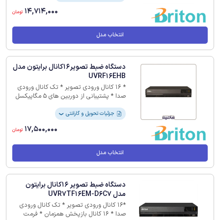
دستگاه تصاویر ویدئویی خود را با کمترین
14,714,000
زحمت ضبط، ذخیره و مدیریت کنید.‏
تومان
انتخاب مدل
دستگاه ضبط تصویر16کانال برایتون مدل
UVRF16EHB
* 16 کانال ورودی تصویر * تک کانال ورودی
صدا * پشتیبانی از دوربین های 5 مگاپیکسل
* فرمت ذخیره سازی H265+ * 24ماه گارانتی
جزئیات تحویل و گارانتی
❯
17,500,000
تومان
انتخاب مدل
دستگاه ضبط تصویر 16کانال برایتون
مدل UVR7TF16EM-D6C7
*16 کانال ورودی تصویر * تک کانال ورودی
صدا * 16 کانال بازپخش همزمان * فرمت