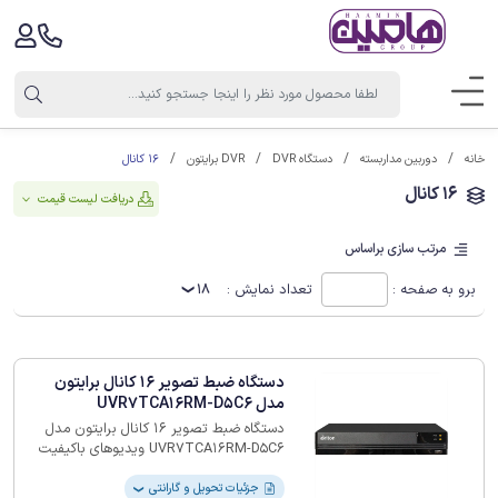
16 کانال
خانه
دوربین مداربسته
دستگاه DVR
DVR برایتون
16 کانال
دریافت لیست قیمت
مرتب سازی براساس
برو به صفحه :
تعداد نمایش :
18
دستگاه ضبط تصویر 16 کانال برایتون
مدل UVR7TCA16RM-D5C6
دستگاه ضبط تصویر 16 کانال برایتون مدل
UVR7TCA16RM-D5C6 ویدیوهای باکیفیت
دریافت کنید. همین حالا به خرید این
محصول اقدام ‏کنید، با انجام تنظیمات لازم در
جزئیات تحویل و گارانتی
❯