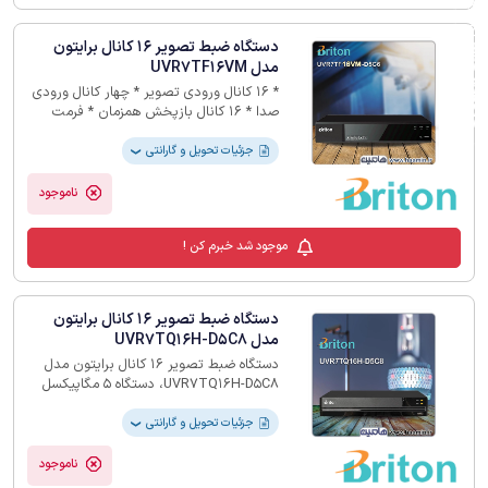
فیلترهای لیست محصولات
دستگاه ضبط تصویر 16 کانال برایتون
مدل UVR7TF16VM
* 16 کانال ورودی تصویر * چهار کانال ورودی
صدا * 16 کانال بازپخش همزمان * فرمت
ذخیره سازی H264+ * 24 ماه گارانتی
جزئیات تحویل و گارانتی
❯
ناموجود
موجود شد خبرم کن !
دستگاه ضبط تصویر 16 کانال برایتون
مدل UVR7TQ16H-D5C8
دستگاه ضبط تصویر 16 کانال برایتون مدل
UVR7TQ16H-D5C8، دستگاه 5 مگاپیکسل
برایتون دارای 16 کانال ورودی تصویر و
بازپخش همزمان است، که برای ذخیره سازی
جزئیات تحویل و گارانتی
❯
از فرمت H.265 و هارد 8 ترابایتی پشتیبانی
می کند، این دستگاه که دارای یک ورودی و
ناموجود
خروجی صدا و 4 کانال IP اضافی نیز است با