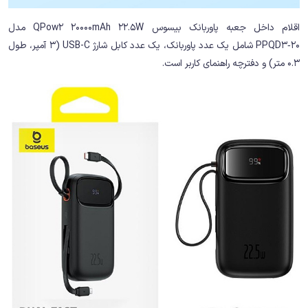
اقلام داخل جعبه پاوربانک بیسوس QPow2 20000mAh 22.5W مدل
PPQD3‑20 شامل یک عدد پاوربانک، یک عدد کابل شارژ USB-C (3 آمپر، طول
0.3 متر) و دفترچه راهنمای کاربر است.