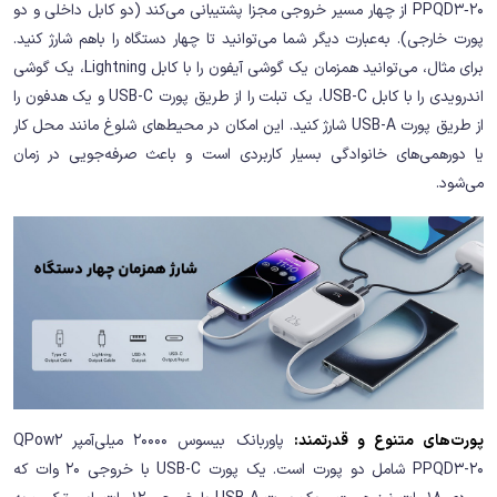
PPQD3‑20 از چهار مسیر خروجی مجزا پشتیبانی می‌کند (دو کابل داخلی و دو
پورت خارجی). به‌عبارت دیگر شما می‌توانید تا چهار دستگاه را باهم شارژ کنید.
برای مثال، می‌توانید همزمان یک گوشی آیفون را با کابل Lightning، یک گوشی
اندرویدی را با کابل USB-C، یک تبلت را از طریق پورت USB-C و یک هدفون را
از طریق پورت USB-A شارژ کنید. این امکان در محیط‌های شلوغ مانند محل کار
یا دورهمی‌های خانوادگی بسیار کاربردی است و باعث صرفه‌جویی در زمان
می‌شود.
پورت‌های متنوع و قدرتمند:
پاوربانک بیسوس 20000 میلی‌آمپر QPow2
PPQD3-20 شامل دو پورت است. یک پورت USB-C با خروجی 20 وات که