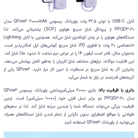
کابل USB-C با توان 22.5 وات پاوربانک بیسوس QPow2 20000mAh مدل
PPQD3‑20 از پروتکل شارژ سریع هواوی (SCP) پشتیبانی می‌کند. لذا
دستگاه‌های هواوی را در زمان کوتاه‌تری شارژ می‌کند. همچنین با کابل Lightning
اختصاصی 20 وات با فناوری PD، شارژ سریع گوشی‌های اپل امکان‌پذیر است.
به‌عنوان مثال، قادر است آیفون 14 را در عرض نیم ساعت تا حدود 50٪ شارژ کند.
این قابلیت دوگانه، نیازهای مختلف شارژ کاربران را به‌طور کامل پوشش می‌دهد.
بنابراین اگر به شارژ سریع در مسافرت یا حین کار نیاز دارید، QPow2 یکی از
گزینه‌های قدرتمند در بازار به شمار می‌آید.
باتری با ظرفیت بالا:
باتری 20000 میلی‌آمپر‌ساعتی پاوربانک بیسوس QPow2
مدل PPQD3-20 دو برابر نسل قبلی خود (10000 میلی‌آمپر) است. چنین
ظرفیت بزرگی می‌تواند دستگاه شما را چندین مرتبه شارژ کند. لذا در سفرهای
طولانی یا مواقع اضطراری بدون نگرانی از تمام شدن شارژ دستگاه‌های همراه،
می‌توانید از پاوربانک QPow2 استفاده کنید.