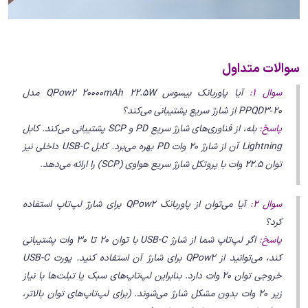
سوالات متداول
سوال 1:
آیا پاوربانک بیسوس QPow2 20000mAh 22.5W مدل
PPQD3‑20 از شارژ سریع پشتیبانی می‌کند؟
پاسخ:
بله، از فناوری‌های شارژ سریع PD و SCP پشتیبانی می‌کند. کابل
Lightning آن از شارژ 20 وات PD بهره می‌برد. کابل USB-C داخلی نیز
توان 22.5 وات با پروتکل شارژ سریع هواوی (SCP) را ارائه می‌دهد.
سوال 2:
آیا می‌توان از پاوربانک QPow2 برای شارژ لپ‌تاپ استفاده
کرد؟
پاسخ:
اگر لپ‌تاپ شما از شارژ USB-C با توان 20 تا 30 وات پشتیبانی
کند، می‌توانید از QPow2 برای شارژ آن استفاده کنید. پورت USB-C
خروجی توان 20 وات دارد. بنابراین لپ‌تاپ‌های سبک یا تبلت‌ها با نیاز
زیر 20 وات بدون مشکل شارژ می‌شوند. (برای لپ‌تاپ‌های توان بالاتر،