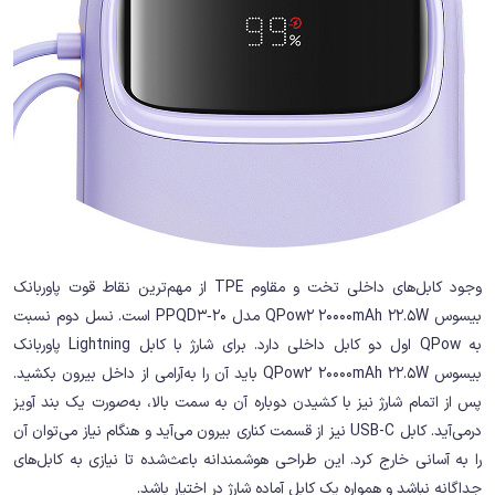
وجود کابل‌های داخلی تخت و مقاوم TPE از مهم‌ترین نقاط قوت پاوربانک
بیسوس QPow2 20000mAh 22.5W مدل PPQD3‑20 است. نسل دوم نسبت
به QPow اول دو کابل داخلی دارد. برای شارژ با کابل Lightning پاوربانک
بیسوس QPow2 20000mAh 22.5W باید آن را به‌آرامی از داخل بیرون بکشید.
پس از اتمام شارژ نیز با کشیدن دوباره آن به سمت بالا، به‌صورت یک بند آویز
درمی‌آید. کابل USB-C نیز از قسمت کناری بیرون می‌آید و هنگام نیاز می‌توان آن
را به آسانی خارج کرد. این طراحی هوشمندانه باعث‌شده تا نیازی به کابل‌های
جداگانه نباشد و همواره یک کابل آماده شارژ در اختیار باشد.