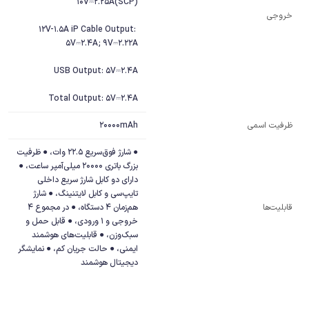
خروجی
12V-1.5A iP Cable Output: 
Total Output: 5V⎓2.4A
20000mAh
ظرفیت اسمی
● شارژ فوق‌سریع 22.5 وات، ● ظرفیت 
بزرگ باتری 20000 میلی‌آمپر ساعت، ● 
دارای دو کابل شارژ سریع داخلی 
تایپ‌سی و کابل لایتنینگ، ● شارژ 
قابلیت‌ها
هم‌زمان 4 دستگاه، ● در مجموع 4 
خروجی و 1 ورودی، ● قابل حمل و 
سبک‌وزن، ● قابلیت‌های هوشمند 
ایمنی، ● حالت جریان کم، ● نمایشگر 
دیجیتال هوشمند