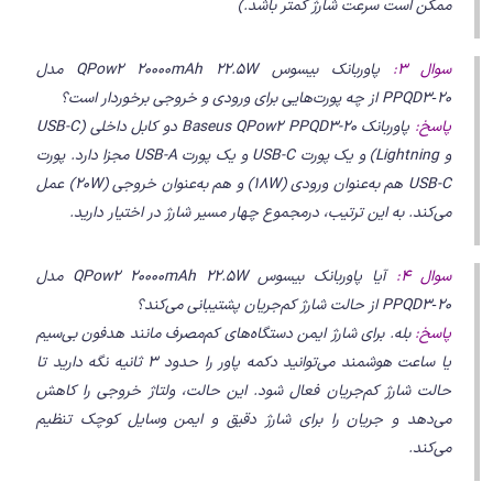
ممکن است سرعت شارژ کمتر باشد.)
سوال 3:
پاوربانک بیسوس QPow2 20000mAh 22.5W مدل
PPQD3‑20 از چه پورت‌هایی برای ورودی و خروجی برخوردار است؟
پاسخ:
پاوربانک Baseus QPow2 PPQD3-20 دو کابل داخلی (USB-C
و Lightning) و یک پورت USB-C و یک پورت USB-A مجزا دارد. پورت
USB-C هم به‌عنوان ورودی (18W) و هم به‌عنوان خروجی (20W) عمل
می‌کند. به این ترتیب، درمجموع چهار مسیر شارژ در اختیار دارید.
سوال 4:
آیا پاوربانک بیسوس QPow2 20000mAh 22.5W مدل
PPQD3‑20 از حالت شارژ کم‌جریان پشتیبانی می‌کند؟
پاسخ:
بله. برای شارژ ایمن دستگاه‌های کم‌مصرف مانند هدفون بی‌سیم
یا ساعت هوشمند می‌توانید دکمه پاور را حدود 3 ثانیه نگه دارید تا
حالت شارژ کم‌جریان فعال شود. این حالت، ولتاژ خروجی را کاهش
می‌دهد و جریان را برای شارژ دقیق و ایمن وسایل کوچک تنظیم
می‌کند.