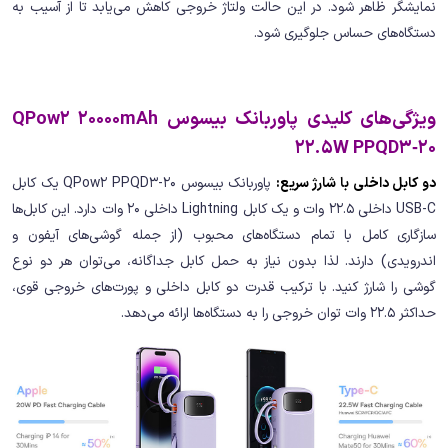
نمایشگر ظاهر شود. در این حالت ولتاژ خروجی کاهش می‌یابد تا از آسیب به
دستگاه‌های حساس جلوگیری شود.
ویژگی‌های کلیدی پاوربانک بیسوس QPow2 20000mAh
22.5W PPQD3‑20
دو کابل داخلی با شارژ سریع:
پاوربانک بیسوس QPow2 PPQD3-20 یک کابل
USB-C داخلی 22.5 وات و یک کابل Lightning داخلی 20 وات دارد. این کابل‌ها
سازگاری کامل با تمام دستگاه‌های محبوب (از جمله گوشی‌های آیفون و
اندرویدی) دارند. لذا بدون نیاز به حمل کابل جداگانه، می‌توان هر دو نوع
گوشی را شارژ کنید. با ترکیب قدرت دو کابل داخلی و پورت‌های خروجی قوی،
حداکثر 22.5 وات توان خروجی را به دستگاه‌ها ارائه می‌دهد.