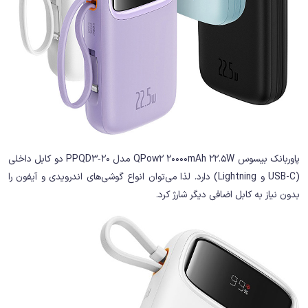
پاوربانک بیسوس QPow2 20000mAh 22.5W مدل PPQD3‑20 دو کابل داخلی
(USB-C و Lightning) دارد. لذا می‌توان انواع گوشی‌های اندرویدی و آیفون را
بدون نیاز به کابل اضافی دیگر شارژ کرد.