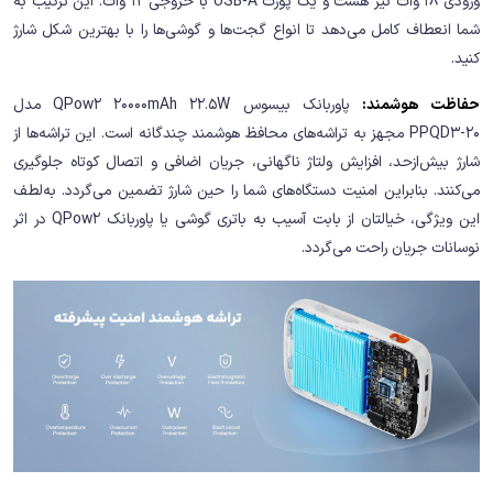
ورودی 18 وات نیز هست و یک پورت USB-A با خروجی 12 وات. این ترکیب به
شما انعطاف کامل می‌دهد تا انواع گجت‌ها و گوشی‌ها را با بهترین شکل شارژ
کنید.
حفاظت هوشمند:
پاوربانک بیسوس QPow2 20000mAh 22.5W مدل
PPQD3-20 مجهز به تراشه‌های محافظ هوشمند چندگانه است. این تراشه‌ها از
شارژ بیش‌ازحد، افزایش ولتاژ ناگهانی، جریان اضافی و اتصال کوتاه جلوگیری
می‌کنند. بنابراین امنیت دستگاه‌های شما را حین شارژ تضمین می‌گردد. به‌لطف
این ویژگی، خیالتان از بابت آسیب به باتری گوشی یا پاوربانک QPow2 در اثر
نوسانات جریان راحت می‌گردد.