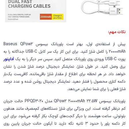
نکات مهم:
پیش از استفاده‌ی اول، بهتر است پاوربانک بیسوس Baseus QPow2
20000mAh را کامل شارژ کنید. برای این کار یک سر کابل USB-C جداگانه را به
پورت USB-C ورودی روی پاوربانک متصل کنید. سپس سر دیگر را به یک
آداپتور
برق وصل کنید. در طول شارژ، نمایشگر دیجیتال درصد شارژ شدن را نشان
خواهد داد. در هر لحظه برای اطلاع از مقدار شارژ باقی‌مانده، کافی‌ست یک‌بار
دکمه کناری محصول را فشار دهید. نمایشگر دیجیتال روشن شده و عدد درصد
شارژ فعلی را برای شما نمایش می‌دهد.
پاوربانک بیسوس QPow2 20000mAh 22.5W مدل PPQD3‑20 حالت جریان
کم درنظر گرفته است. این ویژگی برای شارژ دستگاه‌های کم‌مصرف مانند هدفون
بلوتوثی، ساعت هوشمند یا دیگر گجت‌های کوچک بکار گرفته می‌شود. برای این
کار دکمه پاور را حدود 3 ثانیه نگه دارید تا آیکون حالت جریان پایین روی