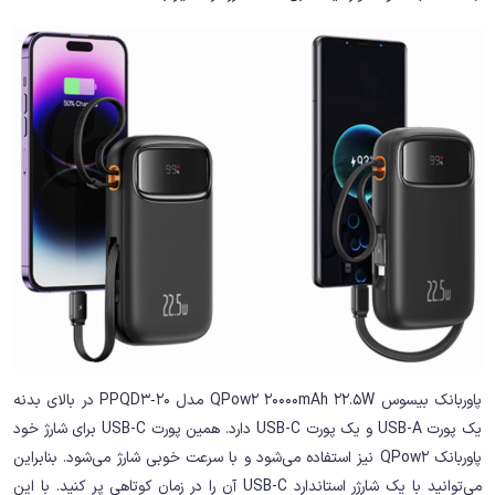
پاوربانک بیسوس QPow2 20000mAh 22.5W مدل PPQD3‑20 در بالای بدنه
یک پورت USB-A و یک پورت USB-C دارد. همین پورت USB-C برای شارژ خود
پاوربانک QPow2 نیز استفاده می‌شود و با سرعت خوبی شارژ می‌شود. بنابراین
می‌توانید با یک شارژر استاندارد USB-C آن را در زمان کوتاهی پر کنید. با این