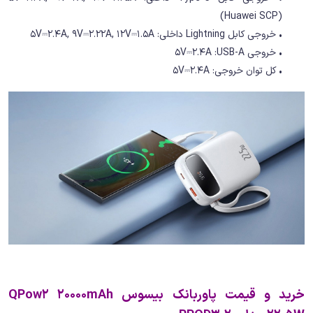
(Huawei SCP)
• خروجی کابل Lightning داخلی: 5V⎓2.4A, 9V⎓2.22A, 12V⎓1.5A
• خروجی 5V⎓2.4A :USB-A
• کل توان خروجی: 5V⎓2.4A
خرید و قیمت پاوربانک بیسوس QPow2 20000mAh