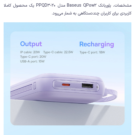
مشخصات، پاوربانک Baseus QPow2 مدل PPQD3‑20 یک محصول کاملا
کاربردی برای کاربران چنددستگاهی به شمار می‌رود.