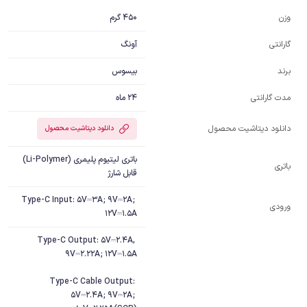
450 گرم
وزن
آونگ
گارانتی
بیسوس
برند
24 ماه
مدت گارانتی
دانلود دیتاشیت محصول
دانلود دیتاشیت محصول
باتری لیتیوم پلیمری (Li-Polymer)
باتری
قابل شارژ
Type-C Input: 5V⎓3A; 9V⎓2A; 
ورودی
12V⎓1.5A
Type-C Output: 5V⎓2.4A, 
Type-C Cable Output: 
5V⎓2.4A; 9V⎓2A; 