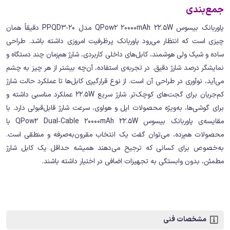
جمع‌بندی
پاوربانک بیسوس QPow2 20000mAh 22.5W مدل PPQD3‑20 دقیقاً همان
چیزی است که انتظار می‌رود پاوربانک پرظرفیت امروزی داشته باشد. طراحی
ساده و شیک ولی هوشمند، کابل‌های داخلی کاربردی، شارژ هم‌زمان چند دستگاه و
نمایشگر درصد شارژ دقیق. در تجربه‌ی استفاده، آن‌چه بیشتر از هر چیز به چشم
می‌آید، نوآوری در طراحی آن است. از نوع قرارگیری کابل‌ها تا عملکرد حالت شارژ
کم‌جریان برای گجت‌های کوچک‌تر. شارژ سریع 22.5W عملکرد مناسبی داشته و
برای گوشی‌ها، به‌ویژه محصولات اپل و هواوی، سرعت شارژ قابل‌قبولی دارد. با
مقایسه‌ی پاوربانک بیسوس QPow2 Dual‑Cable 20000mAh 22.5W با
محصولات هم‌رده، می‌توان گفت یک انتخاب مقرون‌به‌صرفه و منطقی است.
به‌خصوص برای کسانی که ترجیح می‌دهند همیشه حداقل یک کابل شارژ
مطمئن، بدون وابستگی به تجهیزات اضافی در اختیار داشته باشند.
مشخصات فنی