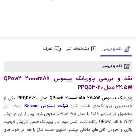
نقد و بررسی
مشخصات فنی
نظرات
نقد و بررسی
نقد و بررسی پاوربانک بیسوس QPow2 20000mAh
22.5W مدل PPQD3‑20
پاوربانک بیسوس QPow2 20000mAh 22.5W مدل PPQD3‑20
یکی از
جدیدترین پاوربانک‌های فست شارژ
شرکت بیسوس Baseus
است. این
محصول در دسامبر 2019 با مدل QPow Pro معرفی شد. پس از آن در ژوئن
2023 با نام QPow2 ارتقاء یافت. نسل دوم این پاوربانک ضمن افزایش ظرفیت
باتری و افزودن کابل‌های داخلی بیشتر، فناوری فست شارژ را هم در خود جای