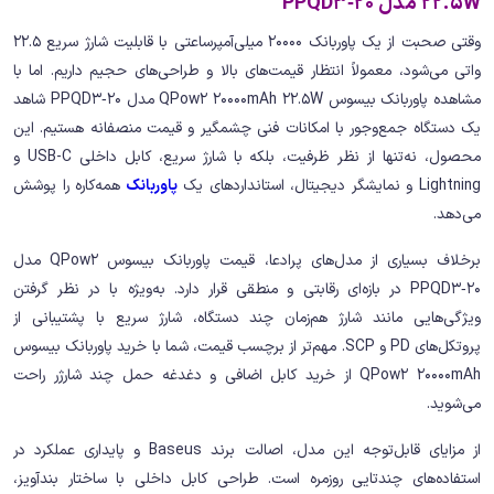
22.5W مدل PPQD3‑20
وقتی صحبت از یک پاوربانک 20000 میلی‌آمپرساعتی با قابلیت شارژ سریع 22.5
واتی می‌شود، معمولاً انتظار قیمت‌های بالا و طراحی‌های حجیم داریم. اما با
مشاهده پاوربانک بیسوس QPow2 20000mAh 22.5W مدل PPQD3‑20 شاهد
یک دستگاه جمع‌وجور با امکانات فنی چشمگیر و قیمت منصفانه هستیم. این
محصول، نه‌تنها از نظر ظرفیت، بلکه با شارژ سریع، کابل داخلی USB-C و
Lightning و نمایشگر دیجیتال، استانداردهای یک
پاوربانک
همه‌کاره را پوشش
می‌دهد.
برخلاف بسیاری از مدل‌های پرادعا، قیمت پاوربانک بیسوس QPow2 مدل
PPQD3‑20 در بازه‌ای رقابتی و منطقی قرار دارد. به‌ویژه با در نظر گرفتن
ویژگی‌هایی مانند شارژ هم‌زمان چند دستگاه، شارژ سریع با پشتیبانی از
پروتکل‌های PD و SCP. مهم‌تر از برچسب قیمت، شما با خرید پاوربانک بیسوس
QPow2 20000mAh از خرید کابل اضافی و دغدغه حمل چند شارژر راحت
می‌شوید.
از مزایای قابل‌توجه این مدل، اصالت برند Baseus و پایداری عملکرد در
استفاده‌های چندتایی روزمره است. طراحی کابل داخلی با ساختار بندآویز،