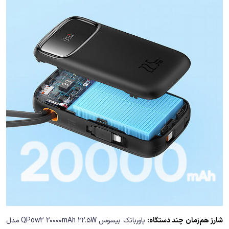
شارژ هم‌زمان چند دستگاه:
پاوربانک بیسوس QPow2 20000mAh 22.5W مدل