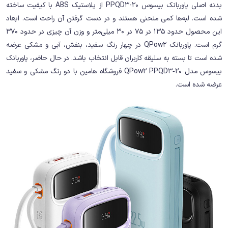
بدنه اصلی پاوربانک بیسوس PPQD3-20 از پلاستیک ABS با کیفیت ساخته
شده است. لبه‌ها کمی منحنی هستند و در دست گرفتن آن راحت است. ابعاد
این محصول حدود 135 در 75 در 30 میلی‌متر و وزن آن چیزی در حدود 370
گرم است. پاوربانک QPow2 در چهار رنگ سفید، بنفش، آبی و مشکی عرضه
شده است تا بسته به سلیقه کاربران قابل انتخاب باشد. در حال حاضر، پاوربانک
بیسوس مدل QPow2 PPQD3‑20 فروشگاه هامین با دو رنگ مشکی و سفید
عرضه شده است.