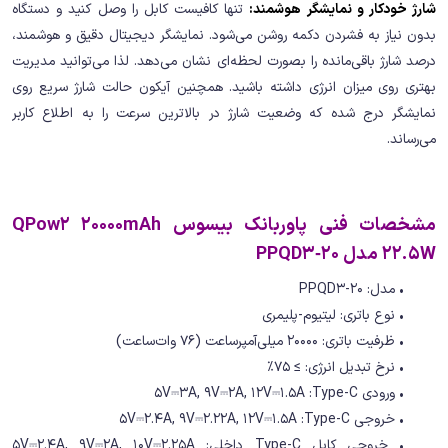
شارژ خودکار و نمایشگر هوشمند:
تنها کافیست کابل را وصل کنید و دستگاه
بدون نیاز به فشردن دکمه روشن می‌شود. نمایشگر دیجیتال دقیق و هوشمند،
درصد شارژ باقی‌مانده را بصورت لحظه‌ای نشان می‌دهد. لذا می‌توانید مدیریت
بهتری روی میزان انرژی داشته باشید. همچنین آیکون حالت شارژ سریع روی
نمایشگر درج شده که وضعیت شارژ در بالاترین سرعت را به اطلاع کاربر
می‌رساند.
مشخصات فنی پاوربانک بیسوس QPow2 20000mAh
22.5W مدل PPQD3‑20
• مدل: PPQD3-20
• نوع باتری: لیتیوم-پلیمری
• ظرفیت باتری: 20000 میلی‌آمپر‌ساعت (76 وات‌ساعت)
• نرخ تبدیل انرژی: ≥ 75٪
• ورودی 5V⎓3A, 9V⎓2A, 12V⎓1.5A :Type-C
• خروجی 5V⎓2.4A, 9V⎓2.22A, 12V⎓1.5A :Type-C
• خروجی کابل Type-C داخلی: 5V⎓2.4A, 9V⎓2A, 10V⎓2.25A