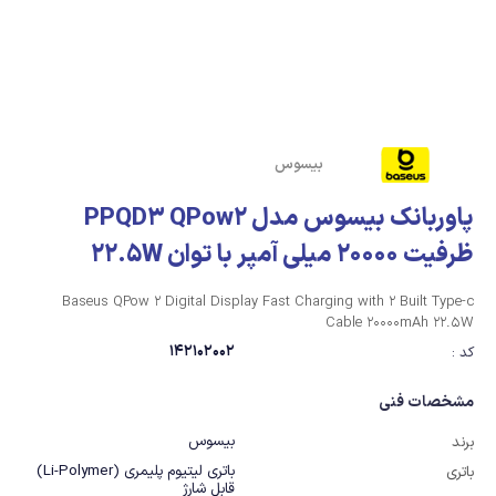
بیسوس
پاوربانک بیسوس مدل PPQD3 QPow2
ظرفیت 20000 میلی آمپر با توان 22.5W
Baseus QPow 2 Digital Display Fast Charging with 2 Built Type-c
Cable 20000mAh 22.5W
142102002
کد :
مشخصات فنی
بیسوس
برند
باتری لیتیوم پلیمری (Li-Polymer)
باتری
قابل شارژ