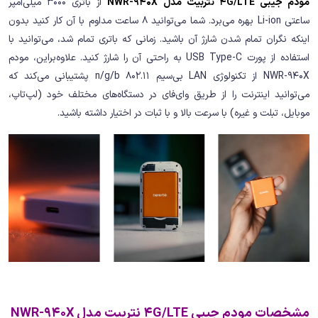
مودم جیبی 4G/LTE نتربیت مدل NWR-940X
از باتری 3000 میلی‌آمپر
ساعتی Li-ion بهره می‌برد. شما می‌توانید 8 ساعت مداوم با آن کار کنید بدون
اینکه نگران تمام شدن شارژ آن باشید. زمانی که باتری تمام شد، می‌توانید با
استفاده از پورت USB Type-C به راحتی آن را شارژ کنید. علاوه‌براین، مودم
NWR-940X از تکنولوژی LAN بی‌سیم 802.11 n/g/b پشتیبانی می‌کند که
می‌توانید اینترنت را از طریق وای‌فای در دستگاه‌های مختلف خود (لپ‌تاپ،
موبایل، تبلت و غیره) با سرعت بالا و با ثبات در اختیار داشته باشید.
مشخصات مودم جیبی 4G/LTE نتربیت مدل NWR-940X