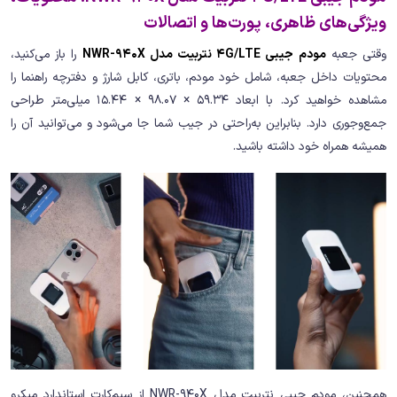
ویژگی‌های ظاهری، پورت‌ها و اتصالات
وقتی جعبه
مودم جیبی 4G/LTE نتربیت مدل NWR-940X
را باز می‌کنید،
محتویات داخل جعبه، شامل خود مودم، باتری، کابل شارژ و دفترچه راهنما را
مشاهده خواهید کرد. با ابعاد 59.34 × 98.07 × 15.44 میلی‌متر طراحی
جمع‌وجوری دارد. بنابراین به‌راحتی در جیب شما جا می‌شود و می‌توانید آن را
همیشه همراه خود داشته باشید.
همچنین، مودم جیبی نتربیت مدل NWR-940X از سیم‌کارت استاندارد میکرو