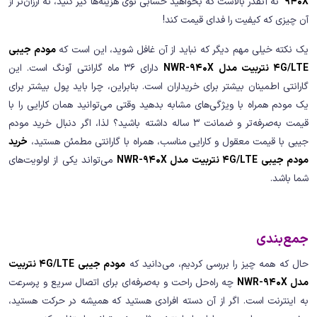
940X
نه آنقدر بالاست که بخواهید حسابی توی هزینه‌ها گیر کنید، نه ارزان‌تر از
آن چیزی که کیفیت را فدای قیمت کند!
یک نکته خیلی مهم دیگر که نباید از آن غافل شوید، این است که
مودم جیبی
4G/LTE نتربیت مدل NWR-940X
دارای 36 ماه گارانتی آونگ است. این
گارانتی اطمینان بیشتر برای خریداران است. بنابراین، چرا باید پول بیشتر برای
یک مودم همراه با ویژگی‌های مشابه بدهید وقتی می‌توانید همان کارایی را با
قیمت به‌صرفه‌تر و ضمانت 3 ساله داشته باشید؟ لذا، اگر دنبال خرید مودم
جیبی با قیمت معقول و کارایی مناسب، همراه با گارانتی مطمئن هستید،
خرید
مودم جیبی 4G/LTE نتربیت مدل NWR-940X
می‌تواند یکی از اولویت‌های
شما باشد.
جمع‌بندی
حال که همه چیز را بررسی کردیم، می‌دانید که
مودم جیبی 4G/LTE نتربیت
مدل NWR-940X
چه راه‌حل راحت و به‌صرفه‌ای برای اتصال سریع و پرسرعت
به اینترنت است. اگر از آن دسته افرادی هستید که همیشه در حرکت هستید،