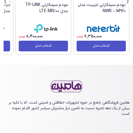
مودم سیمکارتی نتربیت مدل
مودم سیمکارتی TP-LINK
NWR – M920
مدل LTE-MR100
مدل NW-431F
8,400,000
7,350,000
تومان
تومان
انتخاب مدل
انتخاب مدل
هامین فروشگاهی جامع در حوزه تجهیزات حفاظتی و امنیتی است، که با تکیه بر
بیش از یک ‏دهه تجربه نسبت به تامین نیاز مشتریان سراسر کشور اقدام نموده
است.