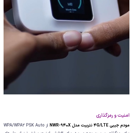
امنیت و رمزگذاری
مودم جیبی 4G/LTE نتربیت مدل NWR-940X
از WPA/WPA2 PSK Auto