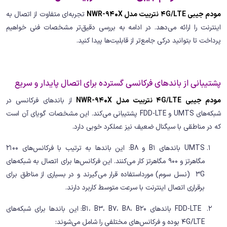
مودم جیبی 4G/LTE نتربیت مدل NWR-940X
تجربه‌ای متفاوت از اتصال به
اینترنت را ارائه می‌دهد. در ادامه به بررسی دقیق‌تر مشخصات فنی خواهیم
پرداخت تا بتوانید درکی جامع‌تر از قابلیت‌ها پیدا کنید.
پشتیبانی از باندهای فرکانسی گسترده برای اتصال پایدار و سریع
مودم جیبی 4G/LTE نتربیت مدل NWR-940X
از باندهای فرکانسی در
شبکه‌های UMTS و FDD-LTE پشتیبانی می‌کند. این مشخصات گویای آن است
که در مناطقی با سیگنال ضعیف نیز عملکرد خوبی دارد.
UMTS باندهای B1 و B8: این باندها به ترتیب با فرکانس‌های 2100
مگاهرتز و 900 مگاهرتز کار می‌کنند. این فرکانس‌ها برای اتصال به شبکه‌های
3G (نسل سوم) مورداستفاده قرار می‌گیرند و در بسیاری از مناطق برای
برقراری اتصال اینترنت با سرعت متوسط کاربرد دارند.
FDD-LTE باندهای B1، B3، B7، B8، B20: این باندها برای شبکه‌های
4G/LTE بوده و فرکانس‌های مختلفی را شامل می‌شوند: