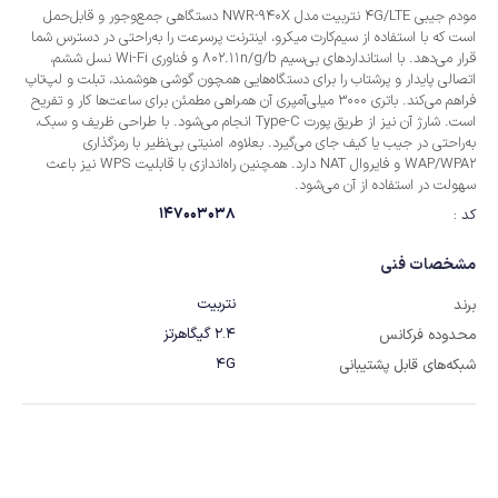
مودم جیبی 4G/LTE نتربیت مدل NWR-940X دستگاهی جمع‌وجور و قابل‌حمل
است که با استفاده از سیم‌کارت میکرو، اینترنت پرسرعت را به‌راحتی در دسترس شما
قرار می‌دهد. با استانداردهای بی‌سیم 802.11n/g/b و فناوری Wi-Fi نسل ششم،
اتصالی پایدار و پرشتاب را برای دستگاه‌هایی همچون گوشی هوشمند، تبلت و لپ‌تاپ
فراهم می‌کند. باتری 3000 میلی‌آمپری آن همراهی مطمئن برای ساعت‌ها کار و تفریح
است. شارژ آن نیز از طریق پورت Type-C انجام می‌شود. با طراحی ظریف و سبک،
به‌راحتی در جیب یا کیف جای می‌گیرد. بعلاوه، امنیتی بی‌نظیر با رمزگذاری
WAP/WPA2 و فایروال NAT دارد. همچنین راه‌اندازی با قابلیت WPS نیز باعث
سهولت در استفاده از آن می‌شود.
147003038
کد :
مشخصات فنی
نتربیت
برند
2.4 گیگاهرتز
محدوده فرکانس
4G
شبکه‌های قابل پشتیبانی