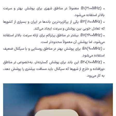
• B1(2100MHz): معمولاً در مناطق شهری برای پوشش بهتر و سرعت
بالاتر استفاده می‌شود.
• B3(1800MHz): یکی از پرکاربردترین باندها در ایران و بسیاری از کشورها
که تعادل خوبی بین پوشش و سرعت ایجاد می‌کند.
• B7(2600MHz): بیشتر در مناطق پرتراکم برای ارائه سرعت بالاتر استفاده
می‌شود، اما پوشش آن معمولاً محدودتر است.
• B8(900MHz): برای پوشش بهتر در مناطق روستایی و با سیگنال ضعیف
استفاده می‌شود.
• B20(800MHz): این باند برای پوشش گسترده‌تر، به‌خصوص در مناطق
دورافتاده و خارج از شهرها که سیگنال باید مسافت بیشتری را پوشش دهد،
به کار می‌رود.