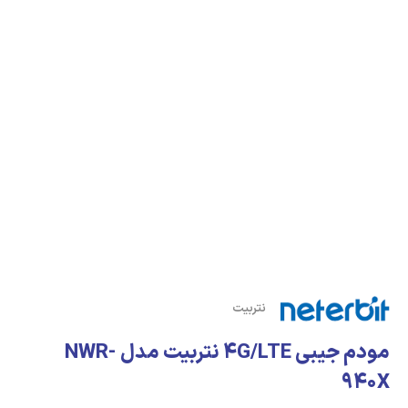
نتربیت
مودم جیبی 4G/LTE نتربیت مدل NWR-
940X