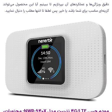
دقیق ویژگی‌ها و عملکردهای آن بپردازیم تا ببینیم آیا این محصول می‌تواند
گزینه‌ای مناسب برای شما باشد یا خیر. پس لطفا تا انتها مطلب را دنبال نمایید.
مودم جیبی 4G/LTE نتربیت مدل NWR-940X: محتویات،