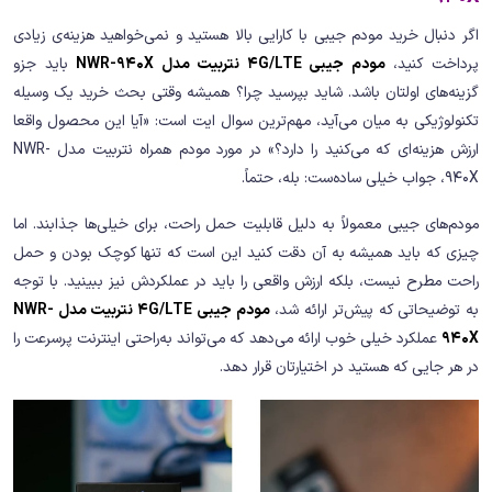
اگر دنبال خرید مودم جیبی با کارایی بالا هستید و نمی‌خواهید هزینه‌ی زیادی
پرداخت کنید،
مودم جیبی 4G/LTE نتربیت مدل NWR-940X
باید جزو
گزینه‌های اولتان باشد. شاید بپرسید چرا؟ همیشه وقتی بحث خرید یک وسیله‌
تکنولوژیکی به میان می‌آید، مهم‌ترین سوال ایت است: «آیا این محصول واقعا
ارزش هزینه‌ای که می‌کنید را دارد؟» در مورد مودم همراه نتربیت مدل NWR-
940X، جواب خیلی ساده‌ست: بله، حتماً.
مودم‌های جیبی معمولاً به دلیل قابلیت حمل راحت، برای خیلی‌ها جذابند. اما
چیزی که باید همیشه به آن دقت کنید این است که تنها کوچک بودن و حمل
راحت مطرح نیست، بلکه ارزش واقعی را باید در عملکردش نیز ببینید. با توجه
به توضیحاتی که پیش‌تر ارائه شد،
مودم جیبی 4G/LTE نتربیت مدل NWR-
940X
عملکرد خیلی خوب ارائه می‌دهد که می‌تواند به‌راحتی اینترنت پرسرعت را
در هر جایی که هستید در اختیارتان قرار دهد.