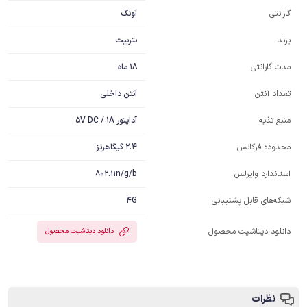
آونگ
گارانتی
نتربیت
برند
18 ماه
مدت گارانتی
آنتن داخلی
تعداد آنتن
آداپتور 5V DC / 1A
منبع تذیه
2.4 گیگاهرتز
محدوده فرکانس
802.11n/g/b
استاندارد وایرلس
4G
شبکه‌های قابل پشتیبانی
دانلود دیتاشیت محصول
دانلود دیتاشیت محصول
نظرات