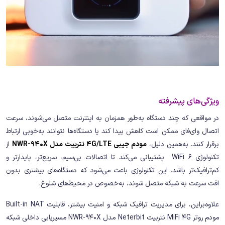
ویژگی‌های پیشرفته
در مواقعی که چند دستگاه به‌طور همزمان به اینترنت متصل می‌شوند، سرعت
اتصال وای‌فای ممکن است کاهش پیدا کند یا دستگاه‌ها نتوانند به‌خوبی ارتباط
برقرار کنند. به‌همین دلیل،
مودم جیبی 4G/LTE نتربیت مدل NWR-940X
از
تکنولوژی WiFi 6 پشتیبانی می‌کند تا اتصالات بی‌سیم، سریع‌تر، پایدارتر و
کم‌ترافیک‌تر باشد. این تکنولوژی باعث می‌شود که دستگاه‌های بیشتری بدون
افت سرعت به شبکه متصل شوند، به‌خصوص در محیط‌های شلوغ.
علاوه‌براین، برای مدیریت ترافیک شبکه و امنیت بیشتر، قابلیت Built-in NAT
مودم روتر MiFi 4G نتربیت Neterbit مدل NWR-940X مسیریابی داخلی شبکه