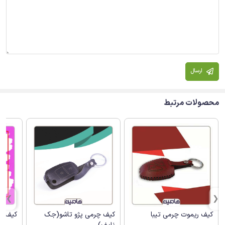
ارسال
محصولات مرتبط
کیف ریموت چرمی تیبا
کیف چرمی پژو تاشو(جک
کیف سیل