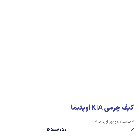
کیف چرمی KIA اوپتیما
* مناسب خودور اوپتیما *
165008050
کد :