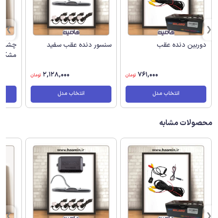
دوربین دنده عقب
سنسور دنده عقب سفید
چشمی 
مشکی
2,128,000
761,000
تومان
تومان
انتخاب مدل
انتخاب مدل
محصولات مشابه