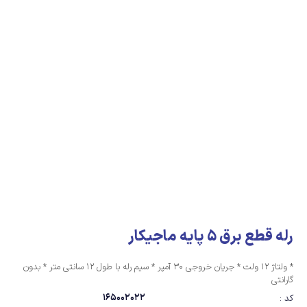
رله قطع برق 5 پایه ماجیکار
* ولتاژ 12 ولت * جریان خروجی 30 آمپر * سیم رله با طول 12 سانتی متر * بدون
گارانتی
165002022
کد :