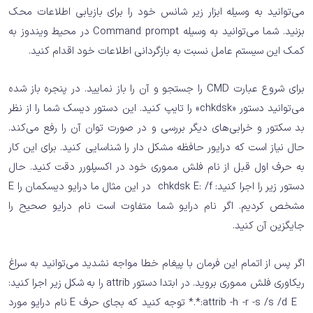
می‌توانید به وسیله ابزار زیر شانس خود را برای بازیابی اطلاعات محک
بزنید. شما می‌توانید به وسیله Command prompt در محیط ویندوز به
کمک این سیستم عامل نسبت به بازگردانی اطلاعات خود اقدام کنید.
برای شروع عبارت CMD را جستجو و آن را باز نمایید. در پنجره باز شده
می‌توانید دستور «chkdsk» را تایپ کنید. این دستور دیسک شما را از نظر
بد سکتور و خرابی‌های دیگر بررسی و در صورت توان آن را رفع می‌کند.
حال نیاز است که درایور حافظه مشکل دار را شناسایی کنید. برای این کار
به حرف اول قبل از نام فلش مموری خود در اکسپلورر دقت کنید. حال
دستور زیر را اجرا کنید: chkdsk E: /f در این مثال ما درایو دیسکمان را E
مشخص کردیم. اگر نام درایو شما متفاوت است نام درایو صحیح را
جایگزین آن کنید.
اگر پس از اتمام این فرمان با پیغام خطا مواجه نشدید می‌توانید به سراغ
ریکاوری فلش مموری بروید. در ابتدا دستور attrib را به شکل زیر اجرا کنید:
attrib -h -r -s /s /d E:*.* توجه کنید که بجای حرف E نام درایو مورد